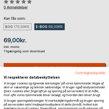
Anmeldelse::
0%
0
Anmeldelser
Kan fås som:
BOG
176,99KR.
E-BOG
69,00KR.
69,00kr.
inkl. moms
Tilgængelig som download
LÆG I INDKØBSKURVEN
Fortrolighedspolitik
Vi respekterer databeskyttelsen
Føj til ønskeliste
Vi bruger cookies og lignende teknologier på vores hjemmeside. Nogle af
Anmeld titel
dem er væsentlige og teknisk nødvendige. Vi bruger også analysemetoder
(f.eks. cookies eller fingeraftryk og sporing på serversiden) til at måle,
hvor ofte vores hjemmeside bliver besøgt, og hvordan den bliver brugt.
Vi bruger sporingsteknologier til markedsføringsformål og bruger sporing
på serversiden samt tredjepartsudbydere til dette formål, hvilket kan
indebære brug af cookies, fingeraftryk, sporingspixels og IP-adresser på