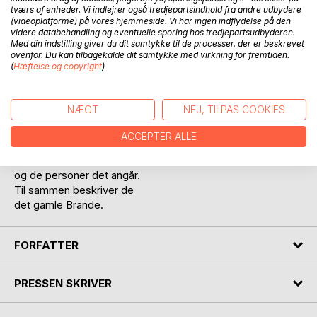
tværs af enheder. Vi indlejrer også tredjepartsindhold fra andre udbydere
(videoplatforme) på vores hjemmeside. Vi har ingen indflydelse på den
videre databehandling og eventuelle sporing hos tredjepartsudbyderen.
Med din indstilling giver du dit samtykke til de processer, der er beskrevet
BESKRIVELSE
ovenfor. Du kan tilbagekalde dit samtykke med virkning for fremtiden.
(
Hæftelse og copyright
)
Spor i tiden, Inger Nybo,
Der kom et brev, Ragna Hinz og
NÆGT
NEJ, TILPAS COOKIES
Fotograferne i Brande
ACCEPTER ALLE
Tre historier som er løst
sammenhængende over tid
og de personer det angår.
Til sammen beskriver de
det gamle Brande.
FORFATTER
PRESSEN SKRIVER