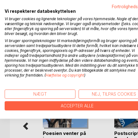
Fotograferne i Brande
Fortroligheds
Vi respekterer databeskyttelsen
Tre historier som er løst
Vi bruger cookies og lignende teknologier på vores hjemmeside. Nogle af de
sammenhængende over tid
væsentlige og teknisk nødvendige. Vi bruger også analysemetoder (f.eks. co
og de personer det angår.
eller fingeraftryk og sporing på serversiden) til at måle, hvor ofte vores hje
Til sammen beskriver de
bliver besøgt, og hvordan den bliver brugt.
det gamle Brande.
Vi bruger sporingsteknologier til markedsføringsformål og bruger sporing på
serversiden samt tredjepartsudbydere til dette formål, hvilket kan indebære 
cookies, fingeraftryk, sporingspixels og IP-adresser på tværs af enheder. Vi
indlejrer også tredjepartsindhold fra andre udbydere (videoplatforme) på vor
hjemmeside. Vi har ingen indflydelse på den videre databehandling og eventu
FLERE TITLER HOS
Bo
sporing hos tredjepartsudbyderen. Med din indstilling giver du dit samtykke ti
processer, der er beskrevet ovenfor. Du kan tilbagekalde dit samtykke med
virkning for fremtiden. (
Hæftelse og copyright
)
NÆGT
NEJ, TILPAS COOKIES
ACCEPTER ALLE
Poesien venter på
Postscrip