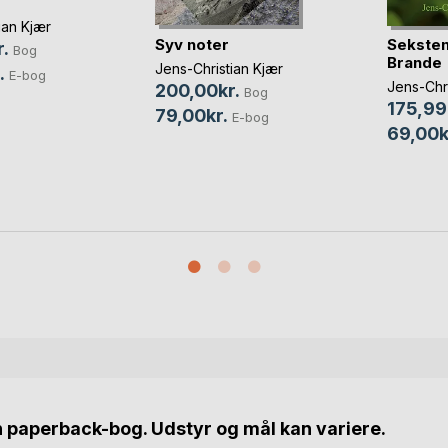
ian Kjær
Syv noter
Seksten
.
Bog
Brande
Jens-Christian Kjær
.
E-bog
Jens-Chri
200,00kr.
Bog
175,99
79,00kr.
E-bog
69,00k
n paperback-bog. Udstyr og mål kan variere.