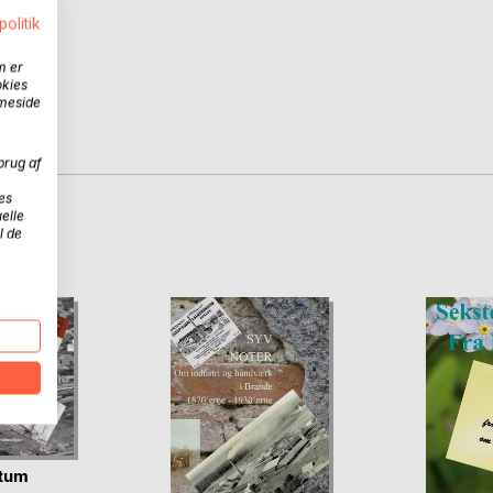
politik
m er
okies
mmeside
brug af
es
elle
D
l de
tum