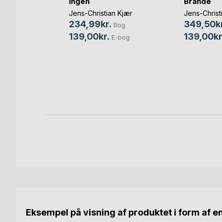
ingen
Brande
Jens-Christian Kjær
Jens-Christ
234,99kr.
349,50kr
Bog
jeg ikke
139,00kr.
139,00kr
E-bog
p
Bog
Eksempel på visning af produktet i form af e