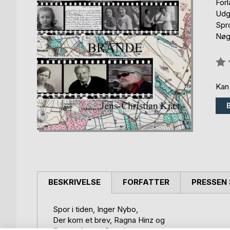
For
Udgi
Spr
Nøgl
Anm
0%
Kan
BESKRIVELSE
FORFATTER
PRESSEN 
Spor i tiden, Inger Nybo,
Der kom et brev, Ragna Hinz og