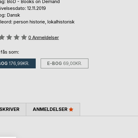
lag: BoD - Books on Demand
velsesdato: 12.11.2019
og: Dansk
eord: person historie, lokalhistorisk
eldelse::
0
Anmeldelser
 fås som:
BOG
176,99KR.
E-BOG
69,00KR.
SKRIVER
ANMELDELSER