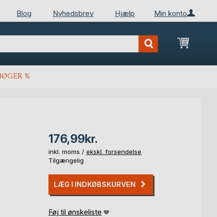
Blog
Nyhedsbrev
Hjælp
Min konto
Min ind
BØGER %
176,99kr.
inkl. moms /
ekskl. forsendelse
Tilgængelig
LÆG I INDKØBSKURVEN
Føj til ønskeliste