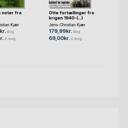
Jens-C
155,
 noter fra
Otte fortællinger fra
59,0
krigen 1940-(...)
stian Kjær
Jens-Christian Kjær
kr.
179,99kr.
Bog
Bog
r.
69,00kr.
E-bog
E-bog