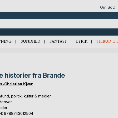
Om BoD
VNING
SUNDHED
FANTASY
LYRIK
TILBUD E-
e historier fra Brande
s-Christian Kjær
und, politik, kultur & medier
dcover
ider
N: 9788743012504