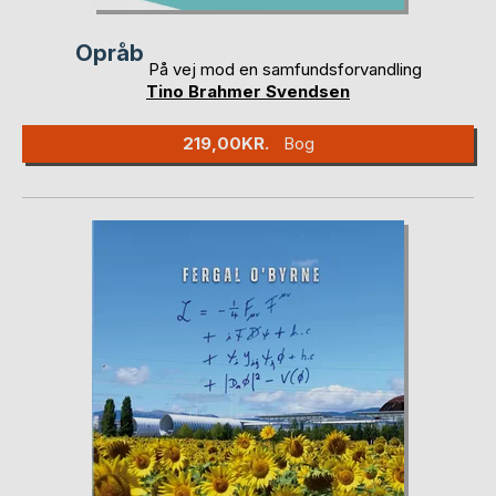
Opråb
På vej mod en samfundsforvandling
Tino Brahmer Svendsen
219,00KR.
Bog