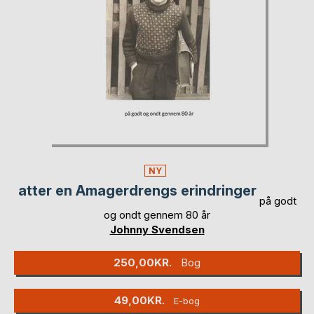
NY
atter en Amagerdrengs erindringer
på godt
og ondt gennem 80 år
Johnny Svendsen
250,00KR.
Bog
49,00KR.
E-bog