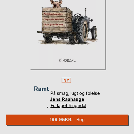
NY
Ramt
På smag, lugt og følelse
Jens Raahauge
,
Forlaget Ringedal
199,95KR.
Bog