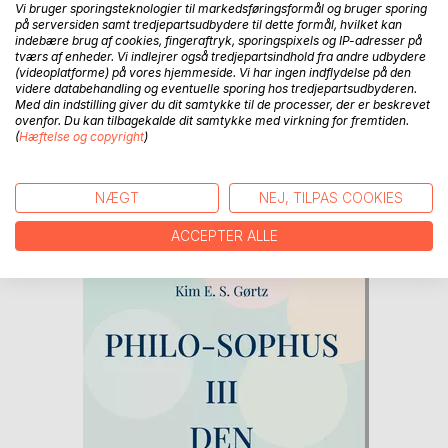
Vi bruger sporingsteknologier til markedsføringsformål og bruger sporing
NY
på serversiden samt tredjepartsudbydere til dette formål, hvilket kan
Kongemoderen
indebære brug af cookies, fingeraftryk, sporingspixels og IP-adresser på
tværs af enheder. Vi indlejrer også tredjepartsindhold fra andre udbydere
Tina Olesen
(videoplatforme) på vores hjemmeside. Vi har ingen indflydelse på den
videre databehandling og eventuelle sporing hos tredjepartsudbyderen.
Med din indstilling giver du dit samtykke til de processer, der er beskrevet
369,00KR.
Bog
ovenfor. Du kan tilbagekalde dit samtykke med virkning for fremtiden.
(
Hæftelse og copyright
)
139,00KR.
E-bog
NÆGT
NEJ, TILPAS COOKIES
ACCEPTER ALLE