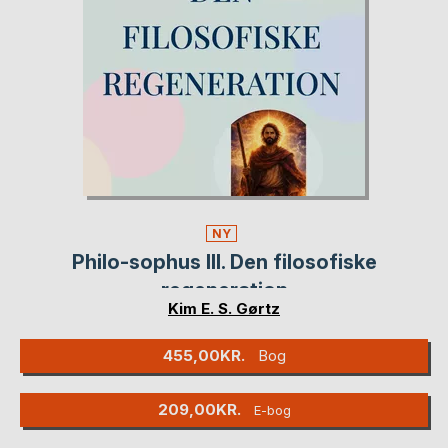
NY
Philo-sophus III. Den filosofiske
regeneration
Kim E. S. Gørtz
455,00KR.
Bog
209,00KR.
E-bog