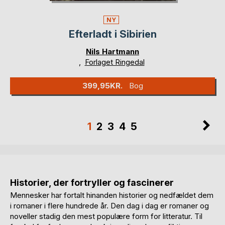
NY
Efterladt i Sibirien
Nils Hartmann
,
Forlaget Ringedal
399,95KR.
Bog
Side
Si
Du
Side
Side
Side
Side
1
2
3
4
5
læser
lige
nu
Historier, der fortryller og fascinerer
side
Mennesker har fortalt hinanden historier og nedfældet dem
i romaner i flere hundrede år. Den dag i dag er romaner og
noveller stadig den mest populære form for litteratur. Til