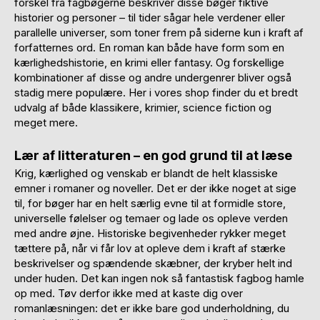
forskel fra fagbøgerne beskriver disse bøger fiktive
historier og personer – til tider sågar hele verdener eller
parallelle universer, som toner frem på siderne kun i kraft af
forfatternes ord. En roman kan både have form som en
kærlighedshistorie, en krimi eller fantasy. Og forskellige
kombinationer af disse og andre undergenrer bliver også
stadig mere populære. Her i vores shop finder du et bredt
udvalg af både klassikere, krimier, science fiction og
meget mere.
Lær af litteraturen – en god grund til at læse
Krig, kærlighed og venskab er blandt de helt klassiske
emner i romaner og noveller. Det er der ikke noget at sige
til, for bøger har en helt særlig evne til at formidle store,
universelle følelser og temaer og lade os opleve verden
med andre øjne. Historiske begivenheder rykker meget
tættere på, når vi får lov at opleve dem i kraft af stærke
beskrivelser og spændende skæbner, der kryber helt ind
under huden. Det kan ingen nok så fantastisk fagbog hamle
op med. Tøv derfor ikke med at kaste dig over
romanlæsningen: det er ikke bare god underholdning, du