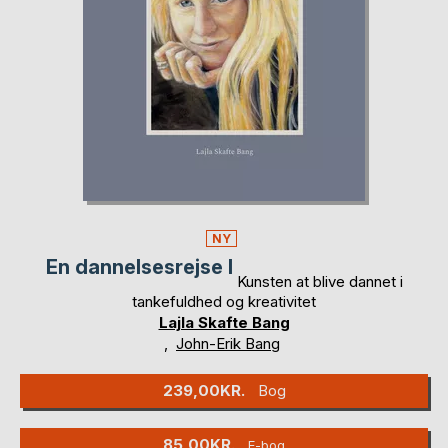
NY
En dannelsesrejse I
Kunsten at blive dannet i
tankefuldhed og kreativitet
Lajla Skafte Bang
,
John-Erik Bang
239,00KR.
Bog
85,00KR.
E-bog