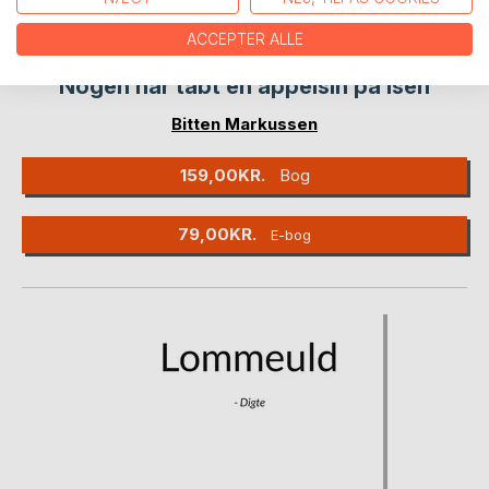
ACCEPTER ALLE
NY
Nogen har tabt en appelsin på isen
Bitten Markussen
159,00KR.
Bog
79,00KR.
E-bog