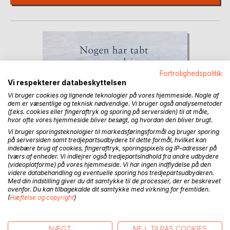
Fortrolighedspolitik
Vi respekterer databeskyttelsen
Vi bruger cookies og lignende teknologier på vores hjemmeside. Nogle af
dem er væsentlige og teknisk nødvendige. Vi bruger også analysemetoder
(f.eks. cookies eller fingeraftryk og sporing på serversiden) til at måle,
hvor ofte vores hjemmeside bliver besøgt, og hvordan den bliver brugt.
Vi bruger sporingsteknologier til markedsføringsformål og bruger sporing
på serversiden samt tredjepartsudbydere til dette formål, hvilket kan
indebære brug af cookies, fingeraftryk, sporingspixels og IP-adresser på
tværs af enheder. Vi indlejrer også tredjepartsindhold fra andre udbydere
(videoplatforme) på vores hjemmeside. Vi har ingen indflydelse på den
videre databehandling og eventuelle sporing hos tredjepartsudbyderen.
Med din indstilling giver du dit samtykke til de processer, der er beskrevet
ovenfor. Du kan tilbagekalde dit samtykke med virkning for fremtiden.
(
Hæftelse og copyright
)
NÆGT
NEJ, TILPAS COOKIES