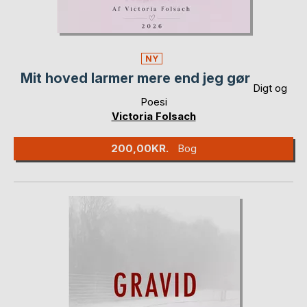
NY
Mit hoved larmer mere end jeg gør
Digt og
Poesi
Victoria Folsach
200,00KR.
Bog