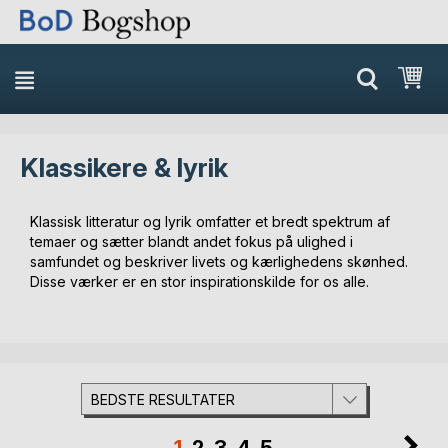
Min
Klassikere & lyrik
Klassisk litteratur og lyrik omfatter et bredt spektrum af
temaer og sætter blandt andet fokus på ulighed i
samfundet og beskriver livets og kærlighedens skønhed.
Disse værker er en stor inspirationskilde for os alle.
BEDSTE RESULTATER
Side
Si
Du
Side
Side
Side
Side
1
2
3
4
5