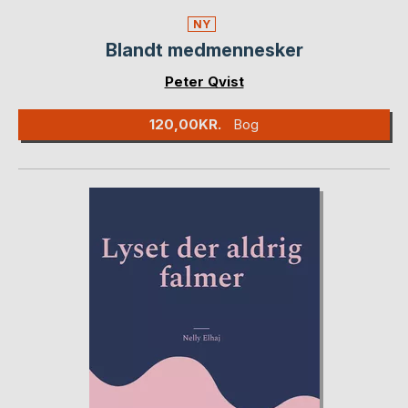
NY
Blandt medmennesker
Peter Qvist
120,00KR.
Bog