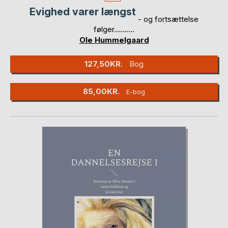
Evighed varer længst
- og fortsættelse
følger..........
Ole Hummelgaard
127,50KR.
Bog
85,00KR.
E-bog