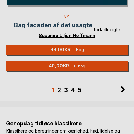
NY
Bag facaden af det usagte
fortælledigte
Susanne Liljen Hoffmann
99,00KR.
Bog
49,00KR.
E-bog
Side
Si
Du
Side
Side
Side
Side
1
2
3
4
5
læser
lige
nu
Genopdag tidløse klassikere
side
Klassikere og beretninger om kærlighed, had, lidelse og