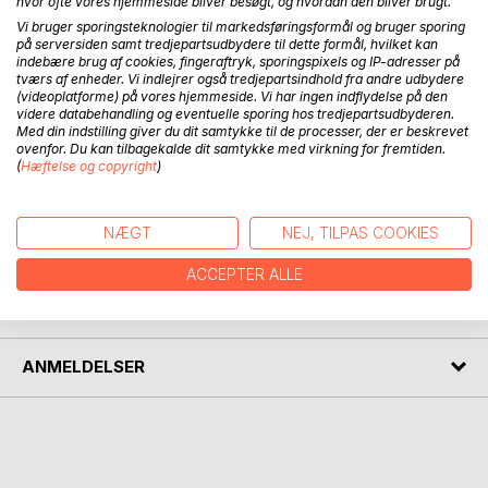
hvor ofte vores hjemmeside bliver besøgt, og hvordan den bliver brugt.
Vi bruger sporingsteknologier til markedsføringsformål og bruger sporing
BESKRIVELSE
på serversiden samt tredjepartsudbydere til dette formål, hvilket kan
indebære brug af cookies, fingeraftryk, sporingspixels og IP-adresser på
tværs af enheder. Vi indlejrer også tredjepartsindhold fra andre udbydere
Bogen er skrevet under afrundingen af et tre års retreat.
(videoplatforme) på vores hjemmeside. Vi har ingen indflydelse på den
videre databehandling og eventuelle sporing hos tredjepartsudbyderen.
Det er tre år hvor forfatteren har isoleret sig i en skurvogn
Med din indstilling giver du dit samtykke til de processer, der er beskrevet
og mediteret mange timer hver eneste dag. Formålet med
ovenfor. Du kan tilbagekalde dit samtykke med virkning for fremtiden.
dette beskrives i bogen. Forfatteren beskriver endvidere
(
Hæftelse og copyright
)
hvad resultatet blev - hvad fik han ud af det?
NÆGT
NEJ, TILPAS COOKIES
FORFATTER
ACCEPTER ALLE
PRESSEN SKRIVER
ANMELDELSER