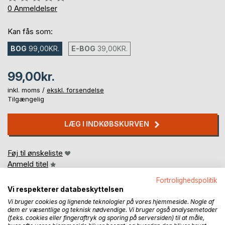
0%
0
Anmeldelser
Kan fås som:
BOG
99,00KR.
E-BOG
39,00KR.
99,00kr.
inkl. moms /
ekskl. forsendelse
Tilgængelig
LÆG I INDKØBSKURVEN
Føj til ønskeliste
Anmeld titel
Fortrolighedspolitik
Vi respekterer databeskyttelsen
Vi bruger cookies og lignende teknologier på vores hjemmeside. Nogle af
dem er væsentlige og teknisk nødvendige. Vi bruger også analysemetoder
(f.eks. cookies eller fingeraftryk og sporing på serversiden) til at måle,