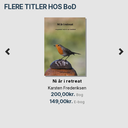
FLERE TITLER HOS
BoD
Ni år i retreat
Karsten Frederiksen
200,00kr.
Bog
149,00kr.
E-bog