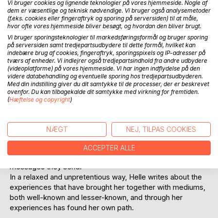
Vi bruger cookies og lignende teknologier på vores hjemmeside. Nogle af
dem er væsentlige og teknisk nødvendige. Vi bruger også analysemetoder
(f.eks. cookies eller fingeraftryk og sporing på serversiden) til at måle,
hvor ofte vores hjemmeside bliver besøgt, og hvordan den bliver brugt.
Vi bruger sporingsteknologier til markedsføringsformål og bruger sporing
på serversiden samt tredjepartsudbydere til dette formål, hvilket kan
indebære brug af cookies, fingeraftryk, sporingspixels og IP-adresser på
BESKRIVELSE
tværs af enheder. Vi indlejrer også tredjepartsindhold fra andre udbydere
(videoplatforme) på vores hjemmeside. Vi har ingen indflydelse på den
videre databehandling og eventuelle sporing hos tredjepartsudbyderen.
Med din indstilling giver du dit samtykke til de processer, der er beskrevet
Helle Mirsbach grew up in an ordinary family without any
ovenfor. Du kan tilbagekalde dit samtykke med virkning for fremtiden.
daily practice of belief or religion. Even though she has
(
Hæftelse og copyright
)
always felt drawn to the forces of the universe without
quite knowing why or how to find her way.
NÆGT
NEJ, TILPAS COOKIES
There are many people who, like her, need to find the
spiritual path and Helle's story shows how the Universe
ACCEPTER ALLE
shows the path if you are open and receptive to the
messages they send.
In a relaxed and unpretentious way, Helle writes about the
experiences that have brought her together with mediums,
both well-known and lesser-known, and through her
experiences has found her own path.