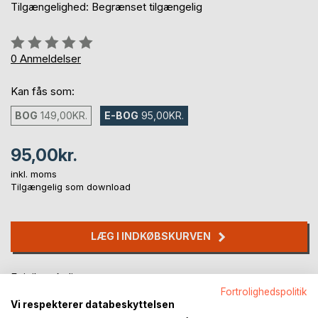
Tilgængelighed: Begrænset tilgængelig
Anmeldelse::
0%
0
Anmeldelser
Kan fås som:
BOG
149,00KR.
E-BOG
95,00KR.
95,00kr.
inkl. moms
Tilgængelig som download
LÆG I INDKØBSKURVEN
Føj til ønskeliste
Fortrolighedspolitik
Anmeld titel
Vi respekterer databeskyttelsen