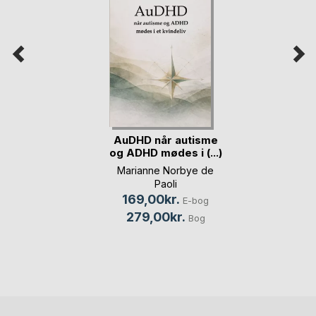
AuDHD når autisme
og ADHD mødes i (...)
Marianne Norbye de
Paoli
169,00kr.
E-bog
279,00kr.
Bog