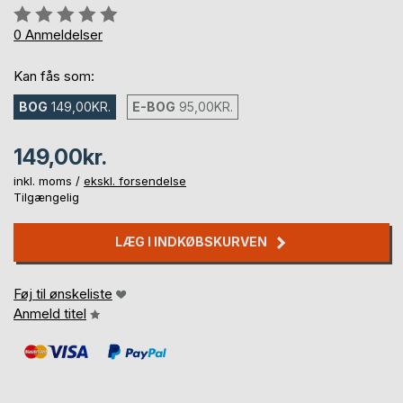
Anmeldelse::
0%
0
Anmeldelser
Kan fås som:
BOG
149,00KR.
E-BOG
95,00KR.
149,00kr.
inkl. moms /
ekskl. forsendelse
Tilgængelig
LÆG I INDKØBSKURVEN
Føj til ønskeliste
Anmeld titel