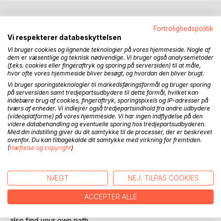
BESKRIVELSE
Fortrolighedspolitik
Vi respekterer databeskyttelsen
Vi bruger cookies og lignende teknologier på vores hjemmeside. Nogle af
Helle Mirsbach grew up in an ordinary family without any
dem er væsentlige og teknisk nødvendige. Vi bruger også analysemetoder
daily practice of belief or religion. Even though she has
(f.eks. cookies eller fingeraftryk og sporing på serversiden) til at måle,
hvor ofte vores hjemmeside bliver besøgt, og hvordan den bliver brugt.
always felt drawn to the forces of the universe without
Vi bruger sporingsteknologier til markedsføringsformål og bruger sporing
quite knowing why or how to find her way.
på serversiden samt tredjepartsudbydere til dette formål, hvilket kan
indebære brug af cookies, fingeraftryk, sporingspixels og IP-adresser på
There are many people who, like her, need to find the
tværs af enheder. Vi indlejrer også tredjepartsindhold fra andre udbydere
spiritual path and Helle's story shows how the Universe
(videoplatforme) på vores hjemmeside. Vi har ingen indflydelse på den
videre databehandling og eventuelle sporing hos tredjepartsudbyderen.
shows the path if you are open and receptive to the
Med din indstilling giver du dit samtykke til de processer, der er beskrevet
messages they send.
ovenfor. Du kan tilbagekalde dit samtykke med virkning for fremtiden.
In a relaxed and unpretentious way, Helle writes about the
(
Hæftelse og copyright
)
experiences that have brought her together with mediums,
both well-known and lesser-known, and through her
NÆGT
NEJ, TILPAS COOKIES
experiences has found her own path.
ACCEPTER ALLE
It is precisely finding one's own path - one's own truth -
that drives Helle to tell the stories so that you hopefully
also find your own path.