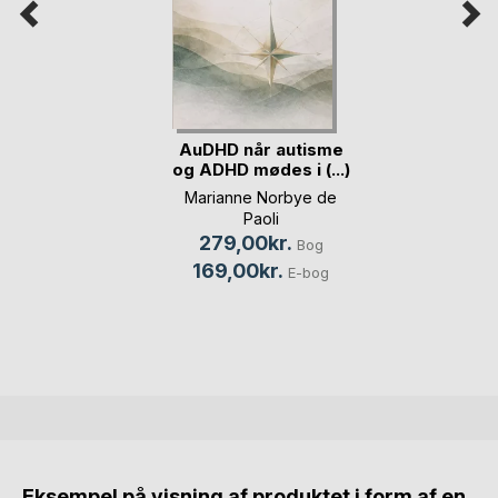
AuDHD når autisme
og ADHD mødes i (...)
Marianne Norbye de
Paoli
279,00kr.
Bog
169,00kr.
E-bog
Eksempel på visning af produktet i form af en