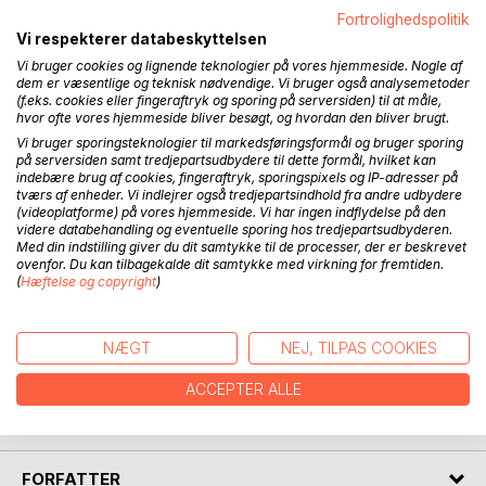
Fortrolighedspolitik
Vi respekterer databeskyttelsen
Vi bruger cookies og lignende teknologier på vores hjemmeside. Nogle af
BESKRIVELSE
dem er væsentlige og teknisk nødvendige. Vi bruger også analysemetoder
(f.eks. cookies eller fingeraftryk og sporing på serversiden) til at måle,
hvor ofte vores hjemmeside bliver besøgt, og hvordan den bliver brugt.
Et smukt univers af selvudvikling, hvor det kun handler om
Vi bruger sporingsteknologier til markedsføringsformål og bruger sporing
på serversiden samt tredjepartsudbydere til dette formål, hvilket kan
dig, og hvor du let kan skabe mere af det gode, det
indebære brug af cookies, fingeraftryk, sporingspixels og IP-adresser på
positive og det ærlige i dit liv.
tværs af enheder. Vi indlejrer også tredjepartsindhold fra andre udbydere
(videoplatforme) på vores hjemmeside. Vi har ingen indflydelse på den
videre databehandling og eventuelle sporing hos tredjepartsudbyderen.
Her bliver du kærligt inspireret, pirret og provokeret til at
Med din indstilling giver du dit samtykke til de processer, der er beskrevet
tage en ærlig snak med dig selv og komme helt tæt på det,
ovenfor. Du kan tilbagekalde dit samtykke med virkning for fremtiden.
der udgør dig, dine værdier og dit liv. Lær dig selv bedre at
(
Hæftelse og copyright
)
kende! Find ind til din kerne!
En selvudviklingsbog i en helt ny og anderledes form, der
NÆGT
NEJ, TILPAS COOKIES
arbejder på forskellige sanseniveauer gennem en
ACCEPTER ALLE
spændende blanding af visuelle rejser, øvelser, spørgsmål,
skriveoplæg, fotografier og eventyr.
FORFATTER