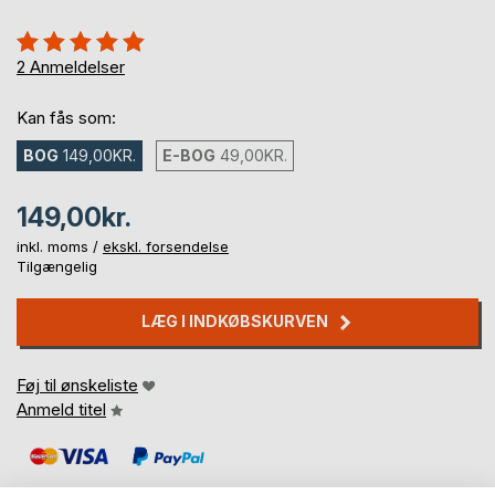
Anmeldelse::
100%
2
Anmeldelser
Kan fås som:
BOG
149,00KR.
E-BOG
49,00KR.
149,00kr.
inkl. moms /
ekskl. forsendelse
Tilgængelig
LÆG I INDKØBSKURVEN
Føj til ønskeliste
Anmeld titel