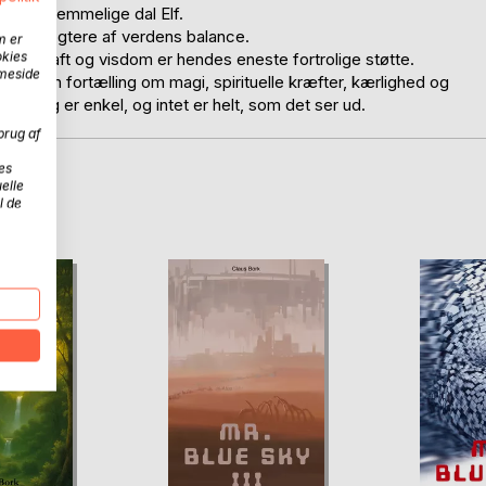
er den hemmelige dal Elf.
om er vogtere af verdens balance.
m er
okies
d sin kraft og visdom er hendes eneste fortrolige støtte.
mmeside
ig. En fortælling om magi, spirituelle kræfter, kærlighed og
aldrig er enkel, og intet er helt, som det ser ud.
brug af
es
elle
D
l de