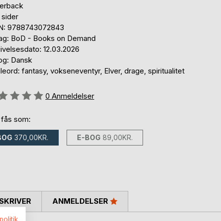
erback
 sider
N: 9788743072843
lag: BoD - Books on Demand
ivelsesdato: 12.03.2026
og: Dansk
eord: fantasy, vokseneventyr, Elver, drage, spiritualitet
eldelse::
0
Anmeldelser
 fås som:
BOG
370,00KR.
E-BOG
89,00KR.
SKRIVER
ANMELDELSER
politik