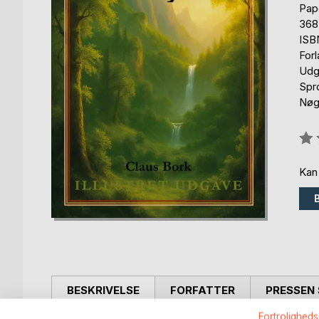
Pap
368
ISB
For
Udg
Spr
Nøgl
Anm
0%
Kan
BESKRIVELSE
FORFATTER
PRESSEN 
Fortroligheds