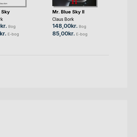
e Sky
Mr. Blue Sky II
Mr. B
rk
Claus Bork
Claus 
kr.
148,00kr.
145,
Bog
Bog
kr.
85,00kr.
85,0
E-bog
E-bog