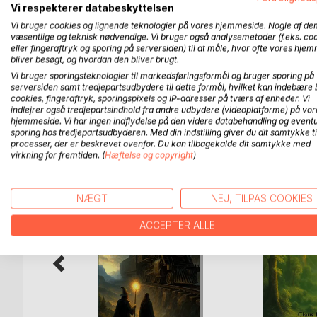
Skjult bag bjerge og skove i midten af verden ligg
Vi respekterer databeskyttelsen
Her lever dronning Elenor og hendes assassins, s
Vi bruger cookies og lignende teknologier på vores hjemmeside. Nogle af de
væsentlige og teknisk nødvendige. Vi bruger også analysemetoder (f.eks. co
Ved Elenors side står troldmanden Skillion, der me
eller fingeraftryk og sporing på serversiden) til at måle, hvor ofte vores hje
Elf er en episk fantasyroman om mod, venskab og sv
bliver besøgt, og hvordan den bliver brugt.
dramatiske valg - hvor kampen mellem lys og mørke 
Vi bruger sporingsteknologier til markedsføringsformål og bruger sporing på
serversiden samt tredjepartsudbydere til dette formål, hvilket kan indebære 
cookies, fingeraftryk, sporingspixels og IP-adresser på tværs af enheder. Vi
indlejrer også tredjepartsindhold fra andre udbydere (videoplatforme) på vor
hjemmeside. Vi har ingen indflydelse på den videre databehandling og eventu
FLERE TITLER HOS
Bo
sporing hos tredjepartsudbyderen. Med din indstilling giver du dit samtykke ti
processer, der er beskrevet ovenfor. Du kan tilbagekalde dit samtykke med
virkning for fremtiden. (
Hæftelse og copyright
)
NÆGT
NEJ, TILPAS COOKIES
ACCEPTER ALLE