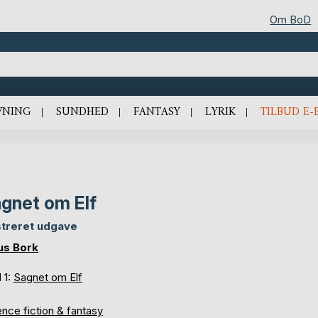
Om BoD
VNING
SUNDHED
FANTASY
LYRIK
TILBUD E-
gnet om Elf
ustreret udgave
us Bork
 1:
Sagnet om Elf
nce fiction & fantasy