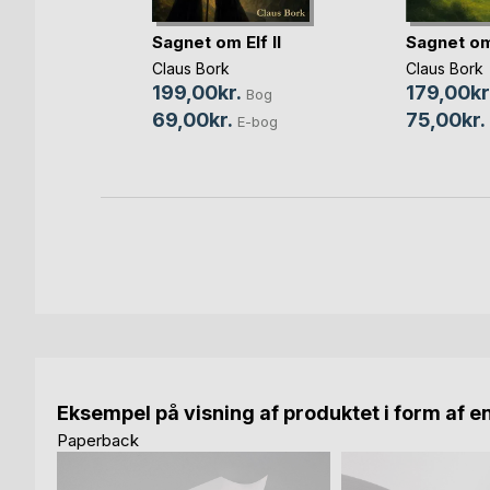
 den
Sagnet om Elf II
Sagnet om
Claus Bork
Claus Bork
199,00kr.
179,00kr
Bog
og
69,00kr.
75,00kr.
E-bog
bog
Eksempel på visning af produktet i form af e
Paperback