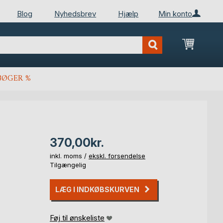
Blog
Nyhedsbrev
Hjælp
Min konto
Min ind
BØGER %
370,00kr.
inkl. moms /
ekskl. forsendelse
Tilgængelig
LÆG I INDKØBSKURVEN
Føj til ønskeliste