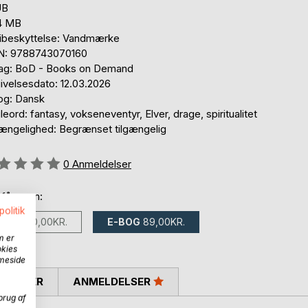
UB
4 MB
ibeskyttelse: Vandmærke
N: 9788743070160
lag: BoD - Books on Demand
ivelsesdato: 12.03.2026
og: Dansk
eord: fantasy, vokseneventyr, Elver, drage, spiritualitet
gængelighed: Begrænset tilgængelig
eldelse::
0
Anmeldelser
 fås som:
politik
BOG
370,00KR.
E-BOG
89,00KR.
m er
okies
mmeside
SKRIVER
ANMELDELSER
brug af