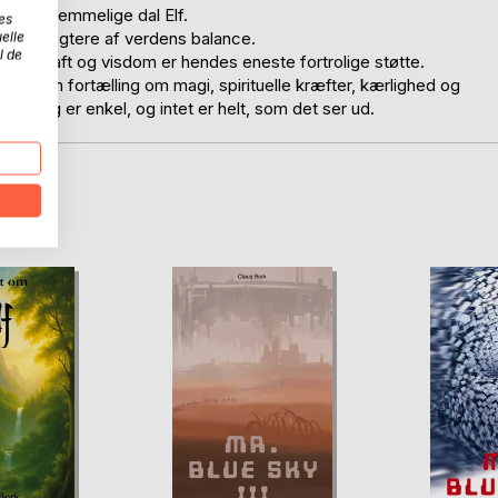
er den hemmelige dal Elf.
es
om er vogtere af verdens balance.
elle
l de
d sin kraft og visdom er hendes eneste fortrolige støtte.
ig. En fortælling om magi, spirituelle kræfter, kærlighed og
aldrig er enkel, og intet er helt, som det ser ud.
D