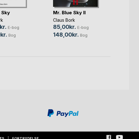
e Sky
Mr. Blue Sky II
Mr. B
rk
Claus Bork
Claus 
kr.
85,00kr.
85,0
E-bog
E-bog
kr.
148,00kr.
145,
Bog
Bog
ES
FORTRYDELSE