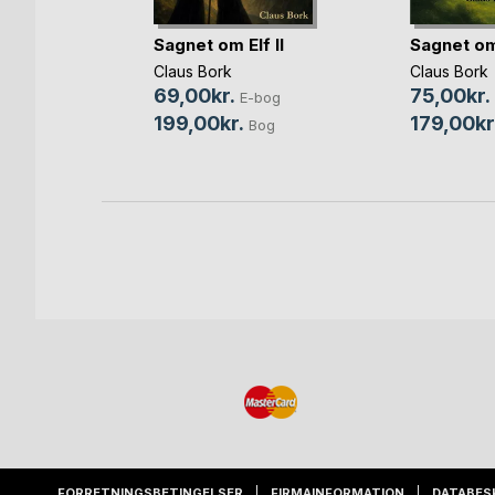
Sagnet om Elf II
Sagnet om
Claus Bork
Claus Bork
69,00kr.
75,00kr.
bog
E-bog
199,00kr.
179,00kr
Bog
Bog
FORRETNINGSBETINGELSER
FIRMAINFORMATION
DATABES