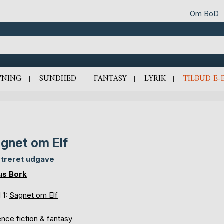
Om BoD
VNING
SUNDHED
FANTASY
LYRIK
TILBUD E-
gnet om Elf
ustreret udgave
us Bork
 1:
Sagnet om Elf
nce fiction & fantasy