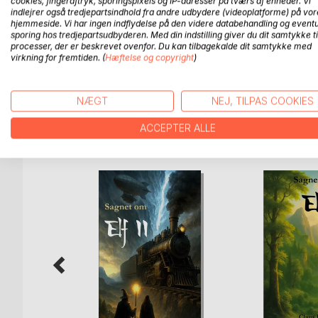
cookies, fingeraftryk, sporingspixels og IP-adresser på tværs af enheder. Vi
Skjult bag bjerge og skove i midten af verden ligg
indlejrer også tredjepartsindhold fra andre udbydere (videoplatforme) på vor
Her lever dronning Elenor og hendes assassins, s
hjemmeside. Vi har ingen indflydelse på den videre databehandling og eventu
sporing hos tredjepartsudbyderen. Med din indstilling giver du dit samtykke ti
Ved Elenors side står troldmanden Skillion, der me
processer, der er beskrevet ovenfor. Du kan tilbagekalde dit samtykke med
Elf er en episk fantasyroman om mod, venskab og sv
virkning for fremtiden. (
Hæftelse og copyright
)
dramatiske valg - hvor kampen mellem lys og mørke 
NÆGT
NEJ, TILPAS COOKIES
ACCEPTER ALLE
FLERE TITLER HOS
Bo