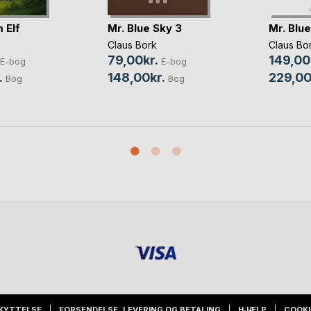
 Elf
Mr. Blue Sky 3
Mr. Blu
Claus Bork
Claus Bo
79,00kr.
149,00
E-bog
E-bog
.
148,00kr.
229,00
Bog
Bog
KYTTELSE
FORSENDELSE, LEVERING OG BETALING
HJÆLP
COOKI