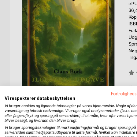
eP
36,
Kop
ISB
For
Udg
Spr
Nøgl
Til
Anm
0%
Kan
Fortroligheds
Vi respekterer databeskyttelsen
Vi bruger cookies og lignende teknologier på vores hjemmeside. Nogle af de
væsentlige og teknisk nødvendige. Vi bruger også analysemetoder (f.eks. co
eller fingeraftryk og sporing på serversiden) til at måle, hvor ofte vores hje
bliver besøgt, og hvordan den bliver brugt.
BESKRIVELSE
FORFATTER
PRESSEN 
Vi bruger sporingsteknologier til markedsføringsformål og bruger sporing på
serversiden samt tredjepartsudbydere til dette formål, hvilket kan indebære 