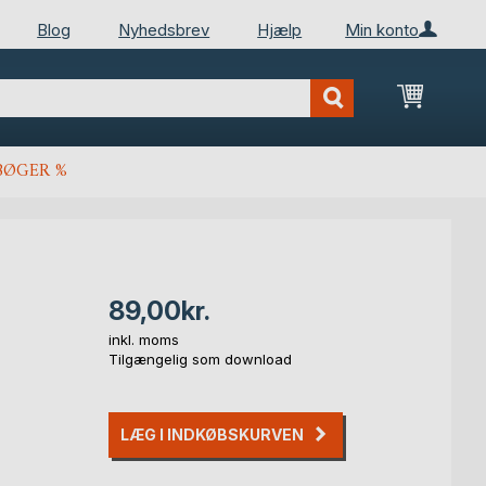
Blog
Nyhedsbrev
Hjælp
Min konto
Min ind
BØGER %
89,00kr.
inkl. moms
Tilgængelig som download
LÆG I INDKØBSKURVEN