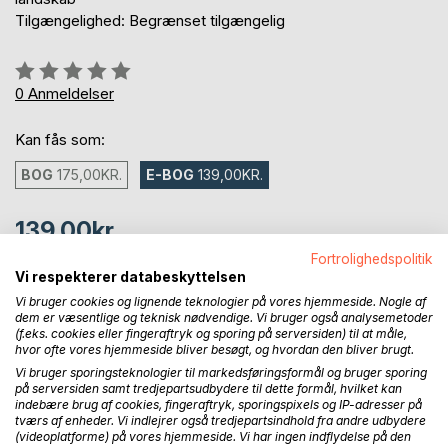
Tilgængelighed: Begrænset tilgængelig
Anmeldelse::
0%
0
Anmeldelser
Kan fås som:
BOG
175,00KR.
E-BOG
139,00KR.
139,00kr.
inkl. moms
Fortrolighedspolitik
Tilgængelig som download
Vi respekterer databeskyttelsen
Vi bruger cookies og lignende teknologier på vores hjemmeside. Nogle af
dem er væsentlige og teknisk nødvendige. Vi bruger også analysemetoder
(f.eks. cookies eller fingeraftryk og sporing på serversiden) til at måle,
LÆG I INDKØBSKURVEN
hvor ofte vores hjemmeside bliver besøgt, og hvordan den bliver brugt.
Vi bruger sporingsteknologier til markedsføringsformål og bruger sporing
på serversiden samt tredjepartsudbydere til dette formål, hvilket kan
Føj til ønskeliste
indebære brug af cookies, fingeraftryk, sporingspixels og IP-adresser på
tværs af enheder. Vi indlejrer også tredjepartsindhold fra andre udbydere
Anmeld titel
(videoplatforme) på vores hjemmeside. Vi har ingen indflydelse på den