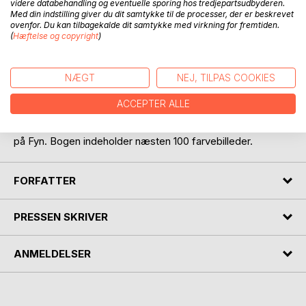
videre databehandling og eventuelle sporing hos tredjepartsudbyderen.
Med din indstilling giver du dit samtykke til de processer, der er beskrevet
ovenfor. Du kan tilbagekalde dit samtykke med virkning for fremtiden.
(
Hæftelse og copyright
)
NÆGT
NEJ, TILPAS COOKIES
BESKRIVELSE
ACCEPTER ALLE
En lokalhistorisk beskrivelse af Hindsholm ved Kerteminde
på Fyn. Bogen indeholder næsten 100 farvebilleder.
FORFATTER
PRESSEN SKRIVER
ANMELDELSER