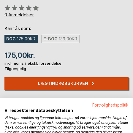
Anmeldelse::
0%
0
Anmeldelser
Kan fås som:
BOG
175,00KR.
E-BOG
139,00KR.
175,00kr.
inkl. moms /
ekskl. forsendelse
Tilgængelig
LÆG I INDKØBSKURVEN
Føj til ønskeliste
Fortrolighedspolitik
Anmeld titel
Vi respekterer databeskyttelsen
Vi bruger cookies og lignende teknologier på vores hjemmeside. Nogle af
dem er væsentlige og teknisk nødvendige. Vi bruger også analysemetoder
(f.eks. cookies eller fingeraftryk og sporing på serversiden) til at måle,
hvor ofte vores hjemmeside bliver besøgt, og hvordan den bliver brugt.