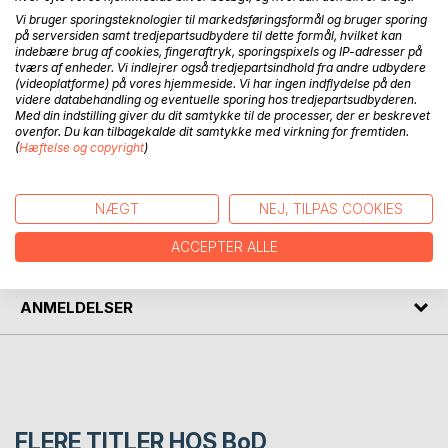
Vi bruger sporingsteknologier til markedsføringsformål og bruger sporing
på serversiden samt tredjepartsudbydere til dette formål, hvilket kan
indebære brug af cookies, fingeraftryk, sporingspixels og IP-adresser på
BESKRIVELSE
tværs af enheder. Vi indlejrer også tredjepartsindhold fra andre udbydere
(videoplatforme) på vores hjemmeside. Vi har ingen indflydelse på den
videre databehandling og eventuelle sporing hos tredjepartsudbyderen.
Med din indstilling giver du dit samtykke til de processer, der er beskrevet
En lokalhistorisk beskrivelse af Hindsholm ved Kerteminde
ovenfor. Du kan tilbagekalde dit samtykke med virkning for fremtiden.
på Fyn. Bogen indeholder næsten 100 farvebilleder.
(
Hæftelse og copyright
)
FORFATTER
NÆGT
NEJ, TILPAS COOKIES
ACCEPTER ALLE
PRESSEN SKRIVER
ANMELDELSER
FLERE TITLER HOS
BoD