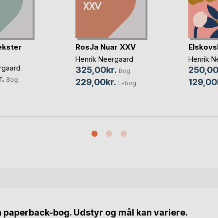
kster
RosJa Nuar XXV
Elskovs
Henrik Neergaard
Henrik N
rgaard
325,00kr.
250,00
Bog
.
Bog
229,00kr.
129,00
E-bog
n paperback-bog. Udstyr og mål kan variere.