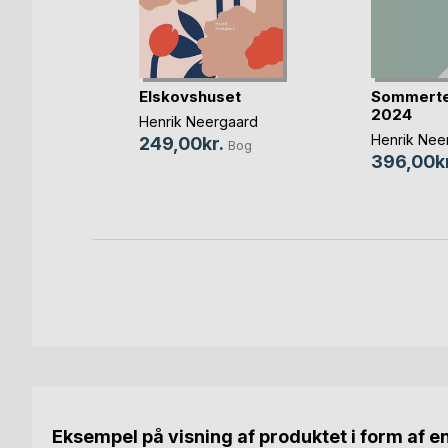
s labyrint
Elskovshuset
Sommerte
2024
aard
Henrik Neergaard
Henrik Nee
249,00kr.
og
Bog
396,00kr
-bog
Eksempel på visning af produktet i form af e