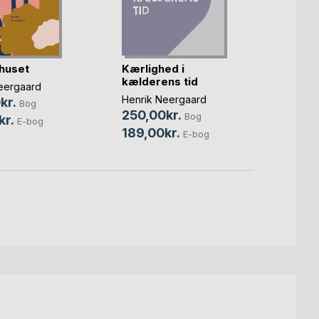
huset
Kærlighed i
Redde
kælderens tid
orgel
eergaard
Henrik Neergaard
Henrik
kr.
Bog
250,00kr.
115,0
Bog
kr.
E-bog
189,00kr.
89,0
E-bog