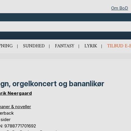
Om BoD
VNING
SUNDHED
FANTASY
LYRIK
TILBUD E-
gn, orgelkoncert og bananlikør
rik Neergaard
aner & noveller
erback
 sider
N: 9788771701692