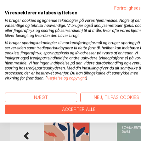
5. bind af betaudgaven af "Kunsten at forføre en bi
Fortroligheds
Bibliotekaren Bente får sin sag for, både med de
Vi respekterer databeskyttelsen
det lokale bibliotek fra lukning med utraditionel
Vi bruger cookies og lignende teknologier på vores hjemmeside. Nogle af de
lastbilkamp mod sagførerens kone på en Truck Figh
væsentlige og teknisk nødvendige. Vi bruger også analysemetoder (f.eks. co
for at redde et børnehjem. Efter at have blameret
eller fingeraftryk og sporing på serversiden) til at måle, hvor ofte vores hje
ved en julefrokost. hvor veninden Suzzie har skr
bliver besøgt, og hvordan den bliver brugt.
nytårsmiddagen med byens største torsk er hendes 
Vi bruger sporingsteknologier til markedsføringsformål og bruger sporing på
serversiden samt tredjepartsudbydere til dette formål, hvilket kan indebære 
hende.
cookies, fingeraftryk, sporingspixels og IP-adresser på tværs af enheder. Vi
indlejrer også tredjepartsindhold fra andre udbydere (videoplatforme) på vor
hjemmeside. Vi har ingen indflydelse på den videre databehandling og eventu
sporing hos tredjepartsudbyderen. Med din indstilling giver du dit samtykke ti
processer, der er beskrevet ovenfor. Du kan tilbagekalde dit samtykke med
FLERE TITLER HOS
Bo
virkning for fremtiden. (
Hæftelse og copyright
)
NÆGT
NEJ, TILPAS COOKIES
ACCEPTER ALLE