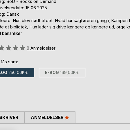
lag: BoD - Books on Demand
ivelsesdato: 15.06.2025
og: Dansk
eord: Hun blev nødt til det, Hvad har sagføreren gang i, Kampen f
e et bibliotek, Hun lader sig drive længere og længere ud, orgelk
 bananlikør
eldelse::
0
Anmeldelser
 fås som:
BOG
250,00KR.
E-BOG
169,00KR.
SKRIVER
ANMELDELSER