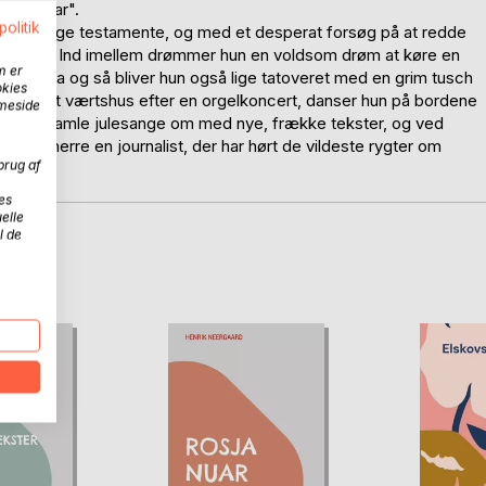
bliotekar".
politik
t mærkelige testamente, og med et desperat forsøg på at redde
le metoder. Ind imellem drømmer hun en voldsom drøm at køre en
m er
t Arena og så bliver hun også lige tatoveret med en grim tusch
okies
 sig på et værtshus efter en orgelkoncert, danser hun på bordene
mmeside
evet de gamle julesange om med nye, frække tekster, og ved
bordherre en journalist, der har hørt de vildeste rygter om
brug af
es
elle
l de
D