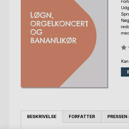
For
Udg
Spr
Nøgl
redd
med
Anm
0%
Kan
BESKRIVELSE
FORFATTER
PRESSEN 