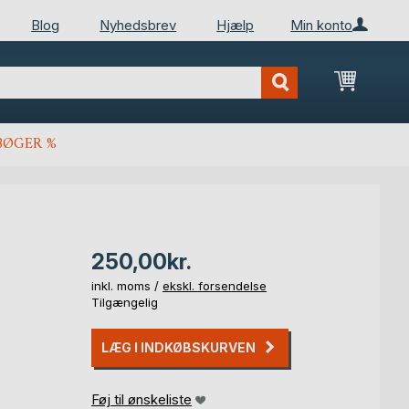
Blog
Nyhedsbrev
Hjælp
Min konto
Min ind
BØGER %
250,00kr.
inkl. moms /
ekskl. forsendelse
Tilgængelig
LÆG I INDKØBSKURVEN
Føj til ønskeliste