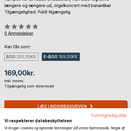
længere og længere ud, orgelkoncert med bananlikør
Tilgængelighed: Fuldt tilgængelig
Anmeldelse::
0%
0
Anmeldelser
Kan fås som:
BOG
250,00KR.
E-BOG
169,00KR.
169,00kr.
inkl. moms
Tilgængelig som download
LÆG I INDKØBSKURVEN
Fortrolighedspolitik
Vi respekterer databeskyttelsen
Føj til ønskeliste
Vi bruger cookies og lignende teknologier på vores hjemmeside. Nogle af
Anmeld titel