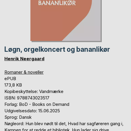
Løgn, orgelkoncert og bananlikør
Henrik Neergaard
Romaner & noveller
ePUB
173,8 KB
Kopibeskyttelse: Vandmærke
ISBN: 9788743023517
Forlag: BoD - Books on Demand
Udgivelsesdato: 15.06.2025
Sprog: Dansk
Nøgleord: Hun blev nødt til det, Hvad har sagføreren gang i,
Kampen for at redde et bibliotek, Hun lader sig drive