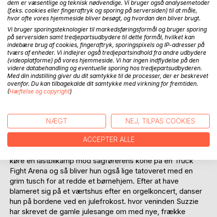
dem er væsentlige og teknisk nødvendige. Vi bruger også analysemetoder
(f.eks. cookies eller fingeraftryk og sporing på serversiden) til at måle,
hvor ofte vores hjemmeside bliver besøgt, og hvordan den bliver brugt.
Vi bruger sporingsteknologier til markedsføringsformål og bruger sporing
på serversiden samt tredjepartsudbydere til dette formål, hvilket kan
indebære brug af cookies, fingeraftryk, sporingspixels og IP-adresser på
tværs af enheder. Vi indlejrer også tredjepartsindhold fra andre udbydere
(videoplatforme) på vores hjemmeside. Vi har ingen indflydelse på den
videre databehandling og eventuelle sporing hos tredjepartsudbyderen.
BESKRIVELSE
Med din indstilling giver du dit samtykke til de processer, der er beskrevet
ovenfor. Du kan tilbagekalde dit samtykke med virkning for fremtiden.
(
Hæftelse og copyright
)
5. bind af betaudgaven af "Kunsten at forføre en
bibliotekar".
Bibliotekaren Bente får sin sag for, både med det
NÆGT
NEJ, TILPAS COOKIES
mærkelige testamente, og med et desperat forsøg på at
ACCEPTER ALLE
redde det lokale bibliotek fra lukning med utraditionelle
metoder. Ind imellem drømmer hun en voldsom drøm at
køre en lastbilkamp mod sagførerens kone på en Truck
Fight Arena og så bliver hun også lige tatoveret med en
grim tusch for at redde et børnehjem. Efter at have
blameret sig på et værtshus efter en orgelkoncert, danser
hun på bordene ved en julefrokost. hvor veninden Suzzie
har skrevet de gamle julesange om med nye, frække