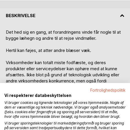
BESKRIVELSE
Det hed sig en gang, at forandringens vinde får nogle til at
bygge læhegn og andre til at rejse vindmøller.
Hertil kan føjes, at atter andre blæser væk.
Virksomheder kan totalt miste fodfæste, og deres
produkter eller serviceydelser kan ophøre med at kunne
afsættes. Ikke blot på grund af teknologisk udvikling eller
andre virksomheders konkurrence, men også fordi
forbrugsmønstre totalt ændrer karakter.
Fortrolighedspolitik
Vi respekterer databeskyttelsen
Virksomheder må ikke alene arbejde med udvikling, men
Vi bruger cookies og lignende teknologier på vores hjemmeside. Nogle af
også med overlevelse. Det retter vi opmærksomheden på i
dem er væsentlige og teknisk nødvendige. Vi bruger også analysemetoder
denne bog gennem fokus på kunder som mål, marked og
(f.eks. cookies eller fingeraftryk og sporing på serversiden) til at måle,
hvor ofte vores hjemmeside bliver besøgt, og hvordan den bliver brugt.
medspiller.
Vi bruger sporingsteknologier til markedsføringsformål og bruger sporing
på serversiden samt tredjepartsudbydere til dette formål, hvilket kan
Virksomheder må forholde sig til kunder som