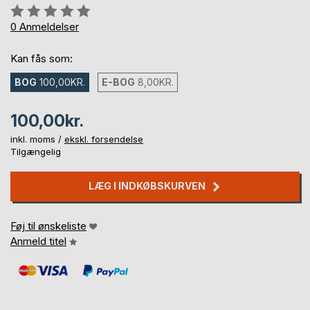
Anmeldelse::
0%
0
Anmeldelser
Kan fås som:
BOG
100,00KR.
E-BOG
8,00KR.
100,00kr.
inkl. moms /
ekskl. forsendelse
Tilgængelig
LÆG I INDKØBSKURVEN
Føj til ønskeliste
Anmeld titel