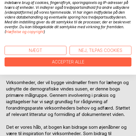
indebære brug af cookies, fingeraftryk, sporingspixels og IP-adresser på
virksomhedens mål. En virksomheds marked må bero på
tværs af enheder. Vi indlejrer også tredjepartsindhold fra andre udbydere
og afgrænses i forhold til veldefinerede kunders behov og
(videoplatforme) på vores hjemmeside. Vi har ingen indflydelse på den
videre databehandling og eventuelle sporing hos tredjepartsudbyderen.
adfærd. Ligesom virksomheder i stigende grad må
Med din indstilling giver du dit samtykke til de processer, der er beskrevet
inddrage kunder som medspillere for at færdiggøre eller
ovenfor. Du kan tilbagekalde dit samtykke med virkning for fremtiden.
opnå tilfredshed med produkter eller serviceydelser.
(
Hæftelse og copyright
)
Som eksempel på en betydningsfuld målgruppe har vi fulgt
udviklingen i analyser og beskrivelser af seniorer som en
NÆGT
NEJ, TILPAS COOKIES
kundegruppe, der i disse år på afgørende vis ændrer
ACCEPTER ALLE
markedsvilkår og udviklingsmuligheder for mange
virksomheder.
Virksomheder, der vil bygge vindmøller frem for læhegn og
udnytte de demografiske vindes susen, er denne bogs
primære målgruppe. Gennem involvering i praksis og
iagttagelser har vi søgt grundlag for rådgivning af
forandringsparate virksomheders behov og adfærd. Støttet
af relevant litteratur og formidling af dokumenteret viden.
Det er vores håb, at bogen kan bidrage som øjenåbner og
være til inspiration for virksomheder. Som bidrag til