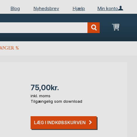
Blog
Nyhedsbrev
Hjælp
Min konto
Min ind
BØGER %
75,00kr.
inkl. moms
Tilgængelig som download
LÆG I INDKØBSKURVEN