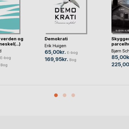
 verden og
Demokrati
Skygger
eskel(...)
parcelh
Erik Huigen
d
Bjørn Sc
65,00kr.
E-bog
85,00k
E-bog
169,95kr.
Bog
225,00
Bog