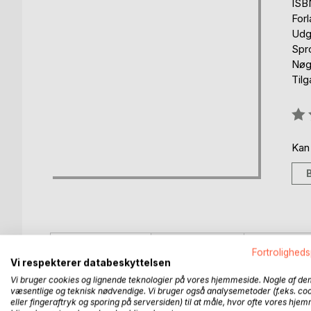
ISB
For
Udgi
Spr
Nøg
Tilg
Anm
0%
Kan
BESKRIVELSE
FORFATTER
PRESSEN 
Fortroligheds
Vi respekterer databeskyttelsen
Vi bruger cookies og lignende teknologier på vores hjemmeside. Nogle af de
En kær ven faldt over teksten om apostlen Thomas 
væsentlige og teknisk nødvendige. Vi bruger også analysemetoder (f.eks. co
og fandt den relevant, og har derfor foretaget en
eller fingeraftryk og sporing på serversiden) til at måle, hvor ofte vores hje