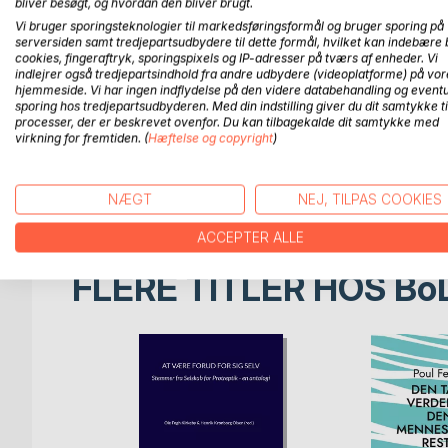
Teksten kan som de oprindelige kristne tekster læs
bliver besøgt, og hvordan den bliver brugt.
Teksten er sandsynligvis skrevet i det tidligere 3.
Vi bruger sporingsteknologier til markedsføringsformål og bruger sporing på
serversiden samt tredjepartsudbydere til dette formål, hvilket kan indebære 
kun én af fem store bøger er bevaret fuldstændig
cookies, fingeraftryk, sporingspixels og IP-adresser på tværs af enheder. Vi
Thomas' rejse til Indien, hans gerninger og martyrium,
indlejrer også tredjepartsindhold fra andre udbydere (videoplatforme) på vor
gerninger, så er der bønner, døb m.m. fra den tidl
hjemmeside. Vi har ingen indflydelse på den videre databehandling og eventu
Et eksempel fra kapitel 132:
sporing hos tredjepartsudbyderen. Med din indstilling giver du dit samtykke ti
processer, der er beskrevet ovenfor. Du kan tilbagekalde dit samtykke med
Denne dåb er syndernes forladelse: denne bringer
virkning for fremtiden. (
Hæftelse og copyright
)
menneske til ny fødsel: denne blander ånden med k
syndernes forladelse. Ære være dig, du skjulte, so
dåben. Ære være dig, fornyelse, hvorved de, der e
NÆGT
NEJ, TILPAS COOKIES
ACCEPTER ALLE
FLERE TITLER HOS
Bo