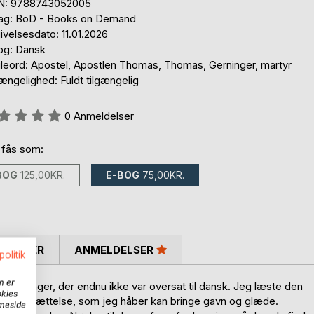
N: 9788743052005
lag: BoD - Books on Demand
velsesdato: 11.01.2026
og: Dansk
leord: Apostel, Apostlen Thomas, Thomas, Gerninger, martyr
ængelighed: Fuldt tilgængelig
eldelse::
0
Anmeldelser
 fås som:
BOG
125,00KR.
E-BOG
75,00KR.
SKRIVER
ANMELDELSER
politik
m er
gerninger, der endnu ikke var oversat til dansk. Jeg læste den
okies
 fri oversættelse, som jeg håber kan bringe gavn og glæde.
mmeside