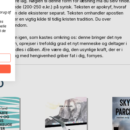
es i flere lag. Nøglen til denne form for læsning må du selv finde
 Århundrede (200-250 e.kr.) på syrisk. Teksten er apokryf, hvoraf
brug af
t, selvom dele eksisterer separat. Teksten omhandler apostlen
 og er en vigtig kilde til tidlig kristen tradition. Du over
es
ige kristendom.
elle
l de
 lys frem igen, som kastes omkring os: denne bringer det nye
roppen, oprejser i trefoldig grad et nyt menneske og deltager i
m formidles i dåben. Ære være dig, den usynlige kraft, der er i
r døbt og med hengivenhed griber fat i dig, fornyes.
D