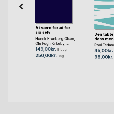
At være forud for
sig selv
Den tabte
ia Olsen
dens menn
Henrik Kronborg Olsen
,
-bog
Ole Fogh Kirkeby
, ...
Poul Ferlan
Bog
149,00kr.
E-bog
45,00kr.
250,00kr.
Bog
98,00kr.