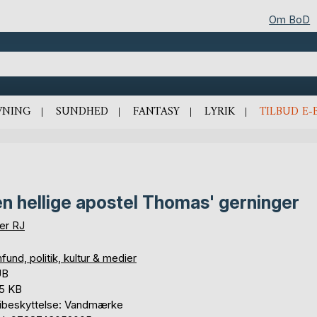
Om BoD
VNING
SUNDHED
FANTASY
LYRIK
TILBUD E-
n hellige apostel Thomas' gerninger
er RJ
und, politik, kultur & medier
UB
,5 KB
ibeskyttelse: Vandmærke