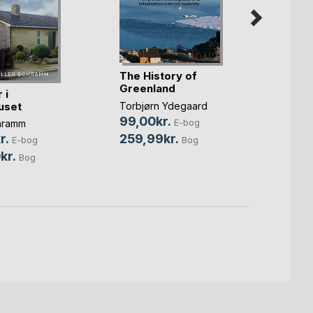
The History of
Greenland
 i
Alle l
uset
leder
Torbjørn Ydegaard
99,00kr.
E-bog
hramm
Jóhann
ph.d.
259,99kr.
r.
Bog
E-bog
29,0
kr.
Bog
100,