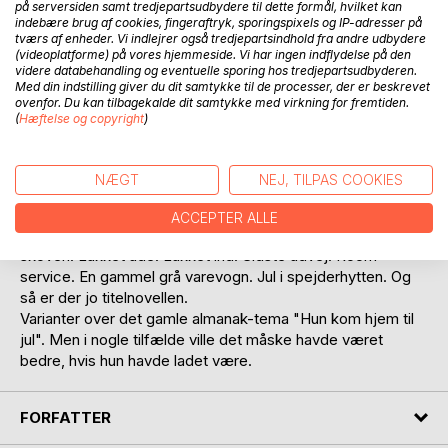
Anmeld titel
på serversiden samt tredjepartsudbydere til dette formål, hvilket kan
indebære brug af cookies, fingeraftryk, sporingspixels og IP-adresser på
tværs af enheder. Vi indlejrer også tredjepartsindhold fra andre udbydere
(videoplatforme) på vores hjemmeside. Vi har ingen indflydelse på den
videre databehandling og eventuelle sporing hos tredjepartsudbyderen.
Med din indstilling giver du dit samtykke til de processer, der er beskrevet
ovenfor. Du kan tilbagekalde dit samtykke med virkning for fremtiden.
(
Hæftelse og copyright
)
BESKRIVELSE
NÆGT
NEJ, TILPAS COOKIES
Barske julehistorier - absolut kun for voksne. Har vi det ikke
ACCEPTER ALLE
hyggeligt. Har far fået det bedre? Kommer gående gennem
skoven. Lukket ude. Lukket ind. Sidste udvej. Room
service. En gammel grå varevogn. Jul i spejderhytten. Og
så er der jo titelnovellen.
Varianter over det gamle almanak-tema "Hun kom hjem til
jul". Men i nogle tilfælde ville det måske havde været
bedre, hvis hun havde ladet være.
FORFATTER