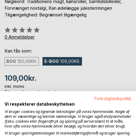
Nøgleord: Traditionens magt, kønsroller, Samtidsbilleder,
Forvrænget nostalgi, Kan ødelægge julestemningen
Tilgængelighed: Begrænset tilgængelig
Anmeldelse::
0%
0
Anmeldelser
Kan fås som:
BOG
150,00KR.
E-BOG
109,00KR.
109,00kr.
inkl. moms
Tilgængelig som download
Fortrolighedspolitik
Vi respekterer databeskyttelsen
Vi bruger cookies og lignende teknologier på vores hjemmeside. Nogle af
LÆG I INDKØBSKURVEN
dem er væsentlige og teknisk nødvendige. Vi bruger også analysemetoder
(f.eks. cookies eller fingeraftryk og sporing på serversiden) til at måle,
hvor ofte vores hjemmeside bliver besøgt, og hvordan den bliver brugt.
Føj til ønskeliste
Vi bruger sporingsteknologier til markedsføringsformål og bruger sporing