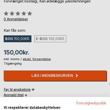
Forvrænget nostalgi, Kan ødelægge julestemningen
Anmeldelse::
0%
0
Anmeldelser
Kan fås som:
BOG
150,00KR.
E-BOG
109,00KR.
150,00kr.
inkl. moms /
ekskl. forsendelse
Tilgængelig
LÆG I INDKØBSKURVEN
Føj til ønskeliste
Anmeld titel
Fortrolighedspolitik
Vi respekterer databeskyttelsen