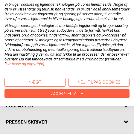
Vi bruger cookies og lignende teknologier på vores hjemmeside. Nogle af
dem er væsentlige og teknisk nødvendige. Vi bruger også analysemetoder
(f.eks. cookies eller fingeraftryk og sporing på serversiden) til at måle,
hvor ofte vores hjemmeside bliver besøgt, og hvordan den bliver brugt.
Vi bruger sporingsteknologier til markedsføringsformål og bruger sporing
BESKRIVELSE
på serversiden samt tredjepartsudbydere til dette formål, hvilket kan
indebære brug af cookies, fingeraftryk, sporingspixels og IP-adresser på
tværs af enheder. Vi indlejrer også tredjepartsindhold fra andre udbydere
Barske julehistorier - absolut kun for voksne. Har vi det ikke
(videoplatforme) på vores hjemmeside. Vi har ingen indflydelse på den
videre databehandling og eventuelle sporing hos tredjepartsudbyderen.
hyggeligt. Har far fået det bedre? Kommer gående gennem
Med din indstilling giver du dit samtykke til de processer, der er beskrevet
skoven. Lukket ude. Lukket ind. Sidste udvej. Room
ovenfor. Du kan tilbagekalde dit samtykke med virkning for fremtiden.
service. En gammel grå varevogn. Jul i spejderhytten. Og
(
Hæftelse og copyright
)
så er der jo titelnovellen.
Varianter over det gamle almanak-tema "Hun kom hjem til
jul". Men i nogle tilfælde ville det måske havde været
NÆGT
NEJ, TILPAS COOKIES
bedre, hvis hun havde ladet være.
ACCEPTER ALLE
FORFATTER
PRESSEN SKRIVER