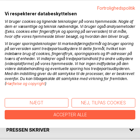
Fortrolighedspolitik
Vi respekterer databeskyttelsen
BESKRIVELSE
Vi bruger cookies og lignende teknologier på vores hjemmeside. Nogle af
dem er væsentlige og teknisk nødvendige. Vi bruger også analysemetoder
(f.eks. cookies eller fingeraftryk og sporing på serversiden) til at måle,
Alva glæder sig, for hun skal atter op til farmor i Sverige.
hvor ofte vores hjemmeside bliver besøgt, og hvordan den bliver brugt.
Mon hendes nye, specielle ven stadig er derude i skoven?
Vi bruger sporingsteknologier til markedsføringsformål og bruger sporing
på serversiden samt tredjepartsudbydere til dette formål, hvilket kan
Hvordan var det lige, man blev på størrelse med en teske?
indebære brug af cookies, fingeraftryk, sporingspixels og IP-adresser på
Hvad med den farlige, brusende elv, den sure ræv, farmors
tværs af enheder. Vi indlejrer også tredjepartsindhold fra andre udbydere
forårsrengøring og bogen om Niels Holgersen?
(videoplatforme) på vores hjemmeside. Vi har ingen indflydelse på den
Og hvordan bliver man ven med en ægte vindheks?
videre databehandling og eventuelle sporing hos tredjepartsudbyderen.
Med din indstilling giver du dit samtykke til de processer, der er beskrevet
ovenfor. Du kan tilbagekalde dit samtykke med virkning for fremtiden.
Dette er den anden eventyrlige fortælling i en serie om Alva
(
Hæftelse og copyright
)
og hendes familie. Muntre højtlæsningsbøger for alle børn
og barnlige sjæle fra 4 år og op til de 100 år.
NÆGT
NEJ, TILPAS COOKIES
FORFATTER
ACCEPTER ALLE
PRESSEN SKRIVER