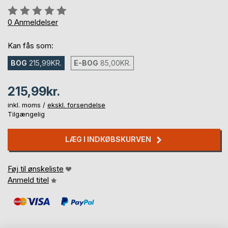
Anmeldelse::
0%
0
Anmeldelser
Kan fås som:
BOG
215,99KR.
E-BOG
85,00KR.
215,99kr.
inkl. moms /
ekskl. forsendelse
Tilgængelig
LÆG I INDKØBSKURVEN
Føj til ønskeliste
Anmeld titel