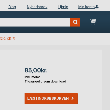
Blog
Nyhedsbrev
Hjælp
Min konto
Min ind
BØGER %
85,00kr.
inkl. moms
Tilgængelig som download
LÆG I INDKØBSKURVEN