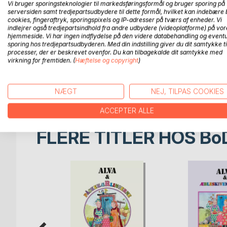
Vi bruger sporingsteknologier til markedsføringsformål og bruger sporing på
serversiden samt tredjepartsudbydere til dette formål, hvilket kan indebære 
Alva glæder sig, for hun skal atter op til farmor i S
cookies, fingeraftryk, sporingspixels og IP-adresser på tværs af enheder. Vi
Mon hendes nye, specielle ven stadig er derude i
indlejrer også tredjepartsindhold fra andre udbydere (videoplatforme) på vor
Hvordan var det lige, man blev på størrelse med e
hjemmeside. Vi har ingen indflydelse på den videre databehandling og eventu
sporing hos tredjepartsudbyderen. Med din indstilling giver du dit samtykke ti
Hvad med den farlige, brusende elv, den sure ræv
processer, der er beskrevet ovenfor. Du kan tilbagekalde dit samtykke med
Og hvordan bliver man ven med en ægte vindheks
virkning for fremtiden. (
Hæftelse og copyright
)
Dette er den anden eventyrlige fortælling i en ser
børn og barnlige sjæle fra 4 år og op til de 100 år.
NÆGT
NEJ, TILPAS COOKIES
ACCEPTER ALLE
FLERE TITLER HOS
Bo