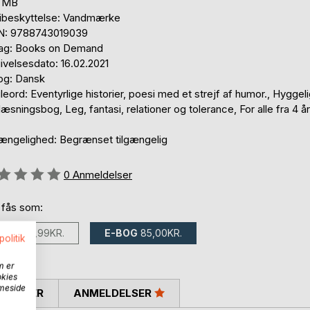
2 MB
ibeskyttelse: Vandmærke
N: 9788743019039
lag: Books on Demand
ivelsesdato: 16.02.2021
og: Dansk
eord: Eventyrlige historier, poesi med et strejf af humor., Hyggel
læsningsbog, Leg, fantasi, relationer og tolerance, For alle fra 4 år 
gængelighed: Begrænset tilgængelig
eldelse::
0
Anmeldelser
 fås som:
BOG
215,99KR.
E-BOG
85,00KR.
politik
m er
okies
mmeside
SKRIVER
ANMELDELSER