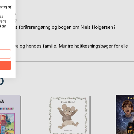
brug af
verige.
 skoven?
es
n teske?
elle
l de
, farmors forårsrengøring og bogen om Niels Holgersen?
?
ie om Alva og hendes familie. Muntre højtlæsningsbøger for alle
D