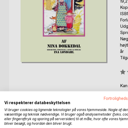
19,
Kop
ISB
For
Udg
Spr
Nøgl
højt
år
Til
Anm
0%
Kan
Fortroligheds
Vi respekterer databeskyttelsen
Vi bruger cookies og lignende teknologier på vores hjemmeside. Nogle af de
væsentlige og teknisk nødvendige. Vi bruger også analysemetoder (f.eks. co
eller fingeraftryk og sporing på serversiden) til at måle, hvor ofte vores hje
BESKRIVELSE
FORFATTER
PRESSEN 
bliver besøgt, og hvordan den bliver brugt.