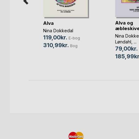
a Nordby
Alva og
Alva
æbleskive
-bog
Nina Dokkedal
Nina Dokke
119,00kr.
E-bog
Bog
Løndahl
, ...
310,99kr.
Bog
79,00kr.
185,99kr