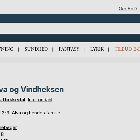
Om BoD
VNING
SUNDHED
FANTASY
LYRIK
TILBUD E-
va og Vindheksen
a Dokkedal
,
Ina Løndahl
d 2-9:
Alva og hendes familie
nebøger
UB