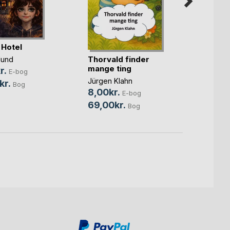
Hotel
Ruml
onde 
Thorvald finder
lund
mange ting
Mette
r.
E-bog
Bas
, ...
Jürgen Klahn
kr.
Bog
89,0
8,00kr.
E-bog
249,
69,00kr.
Bog