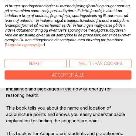
Vi bruger sporingsteknologier til markedsføringsformål og bruger sporing
på serversiden samt tredjepartsudbydere til dette formål, hvilket kan
indebære brug af cookies, fingeraftryk, sporingspixels og IP-adresser på
tværs af enheder. Vi indlejrer også tredjepartsindhold fra andre udbydere
(videoplatforme) på vores hjemmeside. Vi har ingen indflydelse på den
videre databehandling og eventuelle sporing hos tredjepartsudbyderen.
BESKRIVELSE
Med din indstilling giver du dit samtykke til de processer, der er beskrevet
ovenfor. Du kan tilbagekalde dit samtykke med virkning for fremtiden.
(
Hæftelse og copyright
)
Acupuncture points are the places where acupuncture
needle is applied for the treatment of diseases.
Acupuncture point locations are related to Qi and Blood
NÆGT
NEJ, TILPAS COOKIES
flowing and this energy system defined pathway from
ACCEPTER ALLE
internal organs and meridians converges and disperses.
Stimulation through acupuncture points can correct
imbalance and blockages in the flow of energy for
restoring health.
This book tells you about the name and location of
acupuncture points and shows you easily understandable
explanation for finding the acupuncture point.
This book is for Acupuncture students and practitioners.