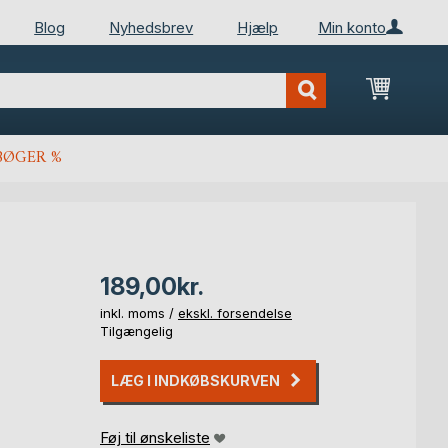
Blog
Nyhedsbrev
Hjælp
Min konto
Min ind
BØGER %
189,00kr.
inkl. moms /
ekskl. forsendelse
Tilgængelig
LÆG I INDKØBSKURVEN
Føj til ønskeliste