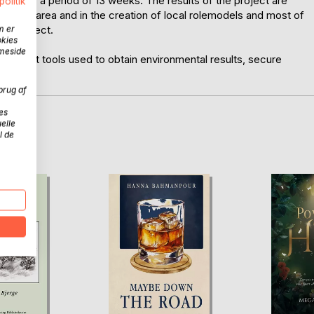
red for a period of 13 weeks. The results of the project are
politik
 in the area and in the creation of local rolemodels and most of
he project.
m er
okies
mmeside
agement tools used to obtain environmental results, secure
brug af
es
elle
D
l de