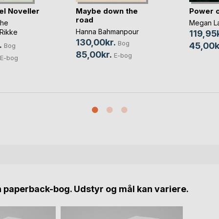
l Noveller
Maybe down the
Power o
road
the
Megan La
Hanna Bahmanpour
Rikke
119,95k
 Brøndt
, ...
130,00kr.
Bog
.
45,00k
Bog
85,00kr.
E-bog
E-bog
n paperback-bog. Udstyr og mål kan variere.