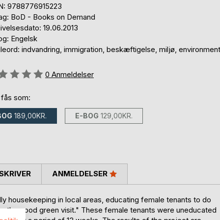
N: 9788776915223
lag: BoD - Books on Demand
ivelsesdato: 19.06.2013
og: Engelsk
eord: indvandring, immigration, beskæftigelse, miljø, environment
eldelse::
0
Anmeldelser
 fås som:
BOG
189,00KR.
E-BOG
129,00KR.
SKRIVER
ANMELDELSER
dly housekeeping in local areas, educating female tenants to do
ing the good green visit." These female tenants were uneducated