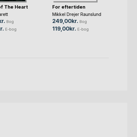
f The Heart
For eftertiden
Tolv ø
rett
Mikkel Drejer Raunslund
kvart
r.
249,00kr.
Bog
Bog
Pia Ra
r.
119,00kr.
E-bog
E-bog
100,
69,0