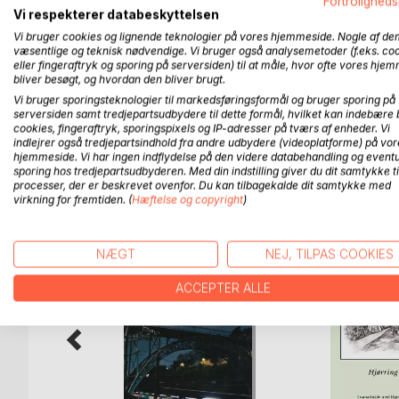
and primarily unemployed immigrants. They were hi
Fortroligheds
Vi respekterer databeskyttelsen
reduced consumption of water, heat and electricity
the hired women found employment after leaving t
Vi bruger cookies og lignende teknologier på vores hjemmeside. Nogle af de
væsentlige og teknisk nødvendige. Vi bruger også analysemetoder (f.eks. co
eller fingeraftryk og sporing på serversiden) til at måle, hvor ofte vores hje
The puropose of this book is to describe the man
bliver besøgt, og hvordan den bliver brugt.
employment and integration.
Vi bruger sporingsteknologier til markedsføringsformål og bruger sporing på
serversiden samt tredjepartsudbydere til dette formål, hvilket kan indebære 
cookies, fingeraftryk, sporingspixels og IP-adresser på tværs af enheder. Vi
indlejrer også tredjepartsindhold fra andre udbydere (videoplatforme) på vor
hjemmeside. Vi har ingen indflydelse på den videre databehandling og eventu
FLERE TITLER HOS
Bo
sporing hos tredjepartsudbyderen. Med din indstilling giver du dit samtykke ti
processer, der er beskrevet ovenfor. Du kan tilbagekalde dit samtykke med
virkning for fremtiden. (
Hæftelse og copyright
)
NÆGT
NEJ, TILPAS COOKIES
ACCEPTER ALLE