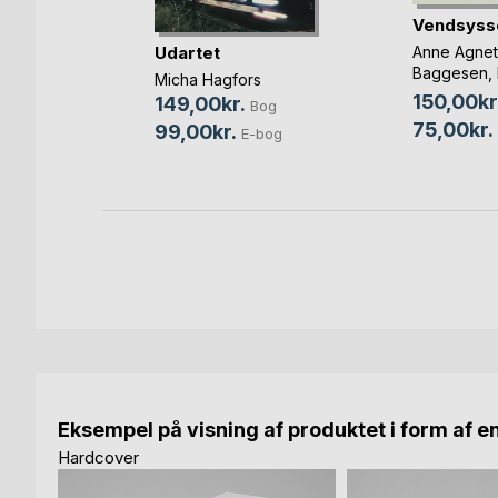
Vendsysse
et
Udartet
Anne Agne
de
Baggesen
,
Micha Hagfors
Lundsgaard
150,00kr
149,00kr.
Bog
og
75,00kr.
99,00kr.
E-bog
bog
Eksempel på visning af produktet i form af e
Hardcover