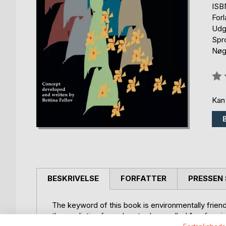
ISB
For
Udg
Spr
Nøgl
Anm
0%
Kan
BESKRIVELSE
FORFATTER
PRESSEN 
The keyword of this book is environmentally frien
the mediation from door to door, called "perform