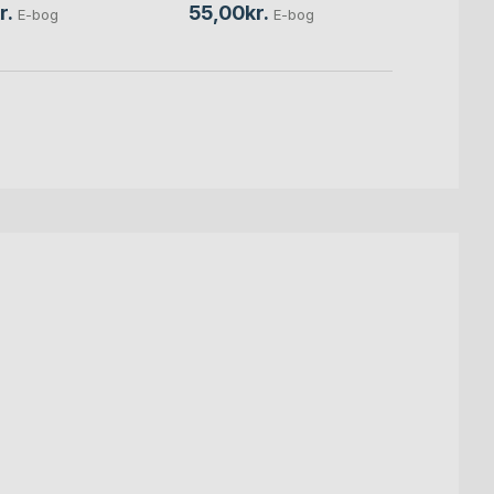
r.
55,00kr.
55,0
E-bog
E-bog