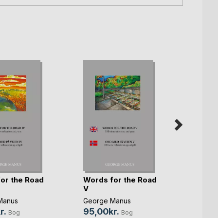
or the Road
Words for the Road
Words
V
VI
Manus
George Manus
Georg
r.
95,00kr.
95,0
Bog
Bog