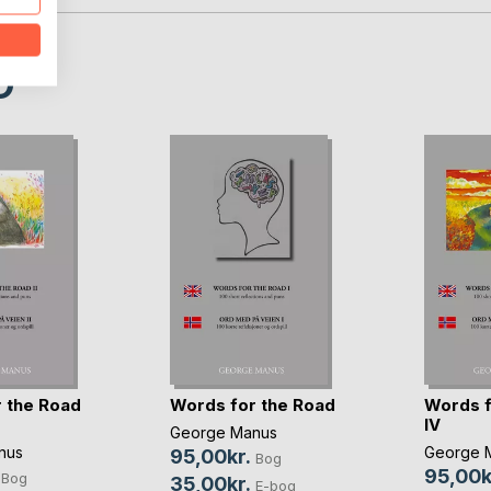
D
 the Road
Words for the Road
Words f
IV
George Manus
nus
George 
95,00kr.
Bog
95,00k
Bog
35,00kr.
E-bog