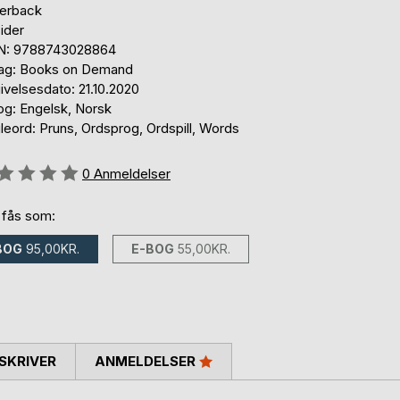
erback
ider
N: 9788743028864
lag: Books on Demand
ivelsesdato: 21.10.2020
og: Engelsk, Norsk
leord: Pruns, Ordsprog, Ordspill, Words
eldelse::
0
Anmeldelser
 fås som:
BOG
95,00KR.
E-BOG
55,00KR.
SKRIVER
ANMELDELSER