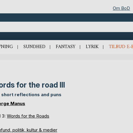
Om BoD
VNING
SUNDHED
FANTASY
LYRIK
TILBUD E-
rds for the road III
 short reflections and puns
orge Manus
d 3:
Words for the Roads
und, politik, kultur & medier