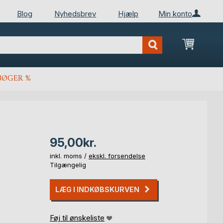
Blog
Nyhedsbrev
Hjælp
Min konto
Min ind
BØGER %
95,00kr.
inkl. moms /
ekskl. forsendelse
Tilgængelig
LÆG I INDKØBSKURVEN
Føj til ønskeliste