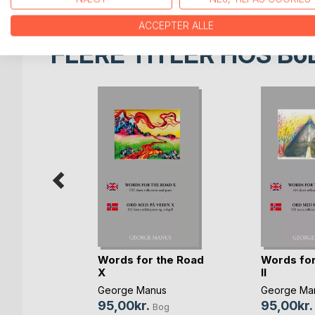
ACCEPTER ALLE
FLERE TITLER HOS
Bo
dier I
Words for the Road
Words for
s
X
II
og
George Manus
George Ma
bog
95,00kr.
95,00kr.
Bog