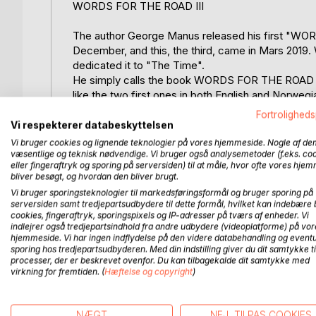
WORDS FOR THE ROAD III
The author George Manus released his first "WO
December, and this, the third, came in Mars 2019. 
dedicated it to "The Time".
He simply calls the book WORDS FOR THE ROAD III 
like the two first ones in both English and Norwegi
It´s not a coincidence that the first contained 114,
Fortroligheds
Three of the authors lucky numbers are 14 - 17 and
Vi respekterer databeskyttelsen
Vi bruger cookies og lignende teknologier på vores hjemmeside. Nogle af de
væsentlige og teknisk nødvendige. Vi bruger også analysemetoder (f.eks. co
eller fingeraftryk og sporing på serversiden) til at måle, hvor ofte vores hje
ORD MED PÅ VEIEN III
bliver besøgt, og hvordan den bliver brugt.
Vi bruger sporingsteknologier til markedsføringsformål og bruger sporing på
Forfatteren George Manus utgav sin første ORD M
serversiden samt tredjepartsudbydere til dette formål, hvilket kan indebære 
den tredje ble utgitt i mars 2019. Han har kalt bo
cookies, fingeraftryk, sporingspixels og IP-adresser på tværs af enheder. Vi
indlejrer også tredjepartsindhold fra andre udbydere (videoplatforme) på vor
ordspill, og presenterer dem som de to første på
hjemmeside. Vi har ingen indflydelse på den videre databehandling og eventu
Det er ingen tilfeldighet at den første inneholdt 11
sporing hos tredjepartsudbyderen. Med din indstilling giver du dit samtykke ti
Tre av forfatterens lykketall er 14 - 17 og 21.
processer, der er beskrevet ovenfor. Du kan tilbagekalde dit samtykke med
virkning for fremtiden. (
Hæftelse og copyright
)
Happy reading - God leselyst
March 2019
NÆGT
NEJ, TILPAS COOKIES