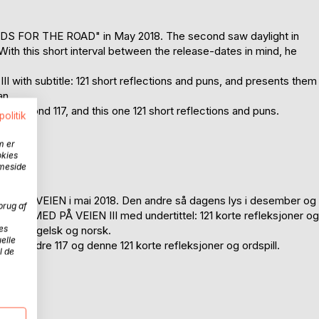
RDS FOR THE ROAD" in May 2018. The second saw daylight in
With this short interval between the release-dates in mind, he
with subtitle: 121 short reflections and puns, and presents them
an.
 the second 117, and this one 121 short reflections and puns.
politik
 21.
m er
okies
mmeside
ED PÅ VEIEN i mai 2018. Den andre så dagens lys i desember og
brug af
ken ORD MED PÅ VEIEN III med undertittel: 121 korte refleksjoner og
es
 både engelsk og norsk.
elle
4, den andre 117 og denne 121 korte refleksjoner og ordspill.
l de