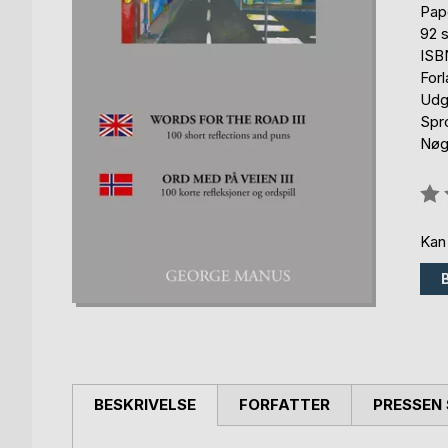
Pap
92 s
ISB
For
Udg
Spr
Nøg
Anm
0%
Kan
BESKRIVELSE
FORFATTER
PRESSEN 