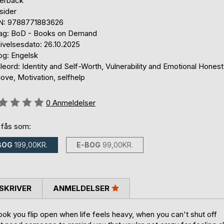
erback
sider
N: 9788771883626
lag: BoD - Books on Demand
ivelsesdato: 26.10.2025
og: Engelsk
eord: Identity and Self-Worth, Vulnerability and Emotional Honest
love, Motivation, selfhelp
eldelse::
0
Anmeldelser
 fås som:
BOG
199,00KR.
E-BOG
99,00KR.
SKRIVER
ANMELDELSER
a book you flip open when life feels heavy, when you can't shut off