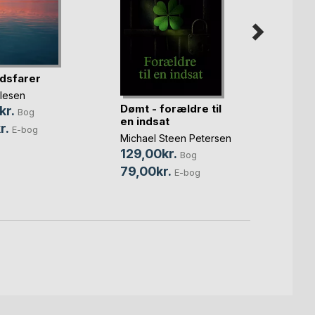
dsfarer
Olesen
Dømt - forældre til
Mysti
kr.
Bog
en indsat
Jørge
r.
E-bog
Michael Steen Petersen
Søren
129,00kr.
100,
Bog
79,00kr.
65,0
E-bog