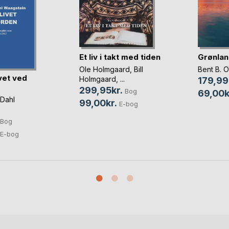
Et liv i takt med tiden
Grønlan
Ole Holmgaard
,
Bill
Bent B. 
ivet ved
Holmgaard
, ...
179,99
299,95kr.
Bog
69,00k
 Dahl
99,00kr.
E-bog
Bog
E-bog