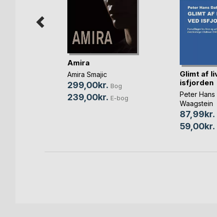
Sind
Amira
Glimt af l
Amira Smajic
isfjorden
299,00kr.
og
Bog
Peter Hans
239,00kr.
bog
E-bog
Waagstein
87,99kr.
59,00kr.