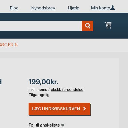
Blog
Nyhedsbrev
Hjælp
Min konto
Min ind
BØGER %
d
199,00kr.
inkl. moms /
ekskl. forsendelse
Tilgængelig
LÆG I INDKØBSKURVEN
Føj til ønskeliste