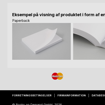
Eksempel på visning af produktet i form af e
Paperback
FORRETNINGSBETINGELSER
FIRMAINFORMATION
DATABES
© Books on Demand GmbH, 2026