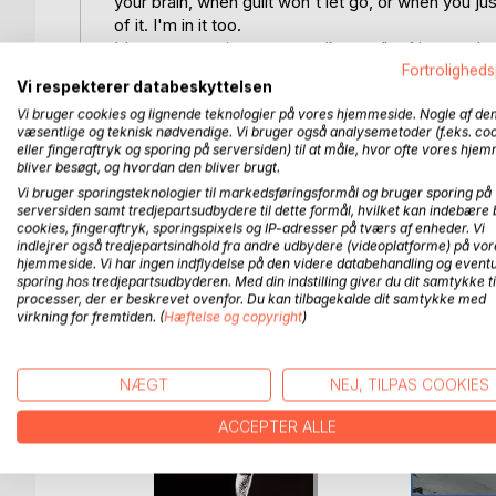
your brain, when guilt won't let go, or when you ju
of it. I'm in it too.
It's part memoir, part pep talk, part "wtf is even h
Fortroligheds
Inside you'll find stories about dreams, heartbreak,
Vi respekterer databeskyttelsen
reflections about everything and nothing, and the m
Vi bruger cookies og lignende teknologier på vores hjemmeside. Nogle af de
I don't have all the answers (I wish), but I do know
væsentlige og teknisk nødvendige. Vi bruger også analysemetoder (f.eks. co
need to apologise for existing, and you don't need
eller fingeraftryk og sporing på serversiden) til at måle, hvor ofte vores hje
This book is for the overthinkers, the dreamers, the
bliver besøgt, og hvordan den bliver brugt.
pretending they're okay all the time.
Vi bruger sporingsteknologier til markedsføringsformål og bruger sporing på
But as always:
serversiden samt tredjepartsudbydere til dette formål, hvilket kan indebære 
cookies, fingeraftryk, sporingspixels og IP-adresser på tværs af enheder. Vi
Keep shining. Keep being amazing. And keep bein
indlejrer også tredjepartsindhold fra andre udbydere (videoplatforme) på vor
hjemmeside. Vi har ingen indflydelse på den videre databehandling og eventu
sporing hos tredjepartsudbyderen. Med din indstilling giver du dit samtykke ti
processer, der er beskrevet ovenfor. Du kan tilbagekalde dit samtykke med
virkning for fremtiden. (
Hæftelse og copyright
)
FLERE TITLER HOS
Bo
NÆGT
NEJ, TILPAS COOKIES
ACCEPTER ALLE