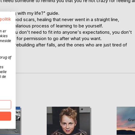
st need someone to remind you that you're not crazy for feeling al
appening with my life?" guide.
politik
 childhood scars, healing that never went in a straight line,
essy, hilarious process of learning to be yourself.
m er
 this: you don't need to fit into anyone's expectations, you don't
okies
 to wait for permission to go after what you want.
mmeside
 ones rebuilding after falls, and the ones who are just tired of
brug af
g you.
es
elle
l de
D