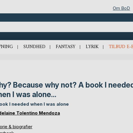
Om BoD
VNING
SUNDHED
FANTASY
LYRIK
TILBUD E-
y? Because why not? A book I neede
en I was alone...
ook I needed when I was alone
elaine Tolentino Mendoza
orie & biografier