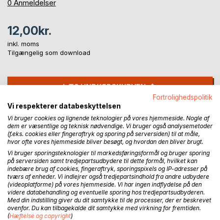
0%
0
Anmeldelser
12,00kr.
inkl. moms
Tilgængelig som download
LÆG I INDKØBSKURVEN
Fortrolighedspolitik
Vi respekterer databeskyttelsen
Føj til ønskeliste
Vi bruger cookies og lignende teknologier på vores hjemmeside. Nogle af
Anmeld titel
dem er væsentlige og teknisk nødvendige. Vi bruger også analysemetoder
(f.eks. cookies eller fingeraftryk og sporing på serversiden) til at måle,
hvor ofte vores hjemmeside bliver besøgt, og hvordan den bliver brugt.
Vi bruger sporingsteknologier til markedsføringsformål og bruger sporing
på serversiden samt tredjepartsudbydere til dette formål, hvilket kan
indebære brug af cookies, fingeraftryk, sporingspixels og IP-adresser på
tværs af enheder. Vi indlejrer også tredjepartsindhold fra andre udbydere
(videoplatforme) på vores hjemmeside. Vi har ingen indflydelse på den
videre databehandling og eventuelle sporing hos tredjepartsudbyderen.
Med din indstilling giver du dit samtykke til de processer, der er beskrevet
BESKRIVELSE
ovenfor. Du kan tilbagekalde dit samtykke med virkning for fremtiden.
(
Hæftelse og copyright
)