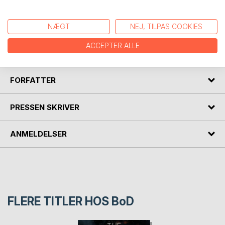
An average real estate agent with busted dreams in a small
city embarks on his own hardcore mission for justice, when
NÆGT
NEJ, TILPAS COOKIES
his lovely teenage daughter is run down and hospitalized by
a smarmy pusher, who is associated with a malicious drug
ACCEPTER ALLE
cartel in the tough neighborhood.
FORFATTER
PRESSEN SKRIVER
ANMELDELSER
FLERE TITLER HOS
BoD