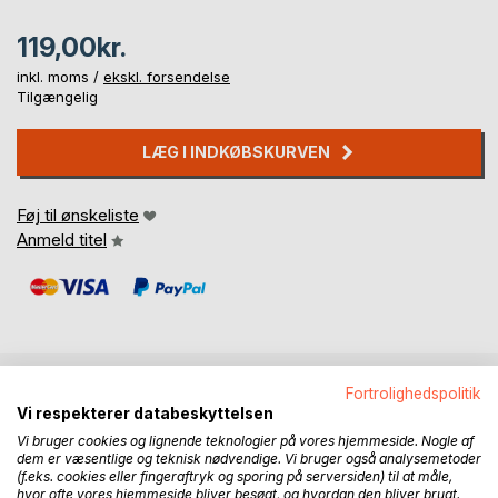
119,00kr.
inkl. moms /
ekskl. forsendelse
Tilgængelig
LÆG I INDKØBSKURVEN
Føj til ønskeliste
Anmeld titel
Fortrolighedspolitik
BESKRIVELSE
Vi respekterer databeskyttelsen
Vi bruger cookies og lignende teknologier på vores hjemmeside. Nogle af
dem er væsentlige og teknisk nødvendige. Vi bruger også analysemetoder
Vilde og Vidunderlige historier fra vandkanten er en
(f.eks. cookies eller fingeraftryk og sporing på serversiden) til at måle,
hvor ofte vores hjemmeside bliver besøgt, og hvordan den bliver brugt.
novellesamling med syv små, sjove, vilde og vidunderlige