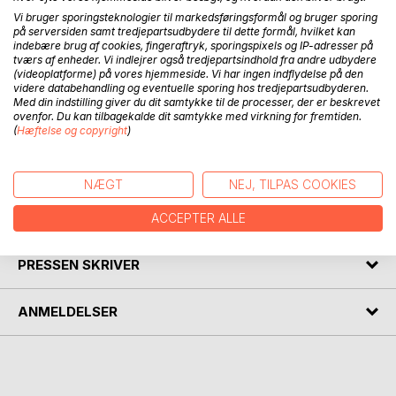
historier, der på magisk vis bevæger sig mellem fantasi,
Vi bruger sporingsteknologier til markedsføringsformål og bruger sporing
på serversiden samt tredjepartsudbydere til dette formål, hvilket kan
drøm og virkelighed og skaber et univers, der bygger bro
indebære brug af cookies, fingeraftryk, sporingspixels og IP-adresser på
mellem mennesker, dyr, fugle og andre levende væsner i
tværs af enheder. Vi indlejrer også tredjepartsindhold fra andre udbydere
naturen. De syv historier er: De to svaner, der snakkede i
(videoplatforme) på vores hjemmeside. Vi har ingen indflydelse på den
videre databehandling og eventuelle sporing hos tredjepartsudbyderen.
svømme, Bølgerne, der gumlede om kap, Sælen, der
Med din indstilling giver du dit samtykke til de processer, der er beskrevet
sendte luffekys, Mågernes morgenmøde, Æbletræet og de
ovenfor. Du kan tilbagekalde dit samtykke med virkning for fremtiden.
to begejstrede bedstemødre, Sådan er det at være solsort
(
Hæftelse og copyright
)
og Bølgerne, der legede titte-bøh. Bogen er illustreret af
Bo Secher.
NÆGT
NEJ, TILPAS COOKIES
FORFATTER
ACCEPTER ALLE
PRESSEN SKRIVER
ANMELDELSER