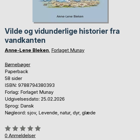
Vilde og vidunderlige historier fra
vandkanten
Anne-Lene Bleken
,
Forlaget Munay
Børnebøger
Paperback
58 sider
ISBN: 9788794380393
Forlag: Forlaget Munay
Udgivelsesdato: 25.02.2026
Sprog: Dansk
Nøgleord: sjov, Levende, natur, dyr, glæde
Anmeldelse::
0%
0
Anmeldelser