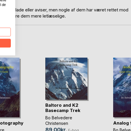
l de
ler til blade eller aviser, men nogle af dem har været rettet mod
or at gøre dem mere letlæselige.
D
Baltoro and K2
Basecamp Trek
Bo Belvedere
hotography
Analog 
Christensen
89,00kr.
re
Bo Belve
E-bog