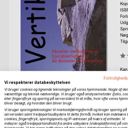
Kop
ISB
For
Udg
Spr
Nøgl
Til
Anm
0%
Kan
Fortroligheds
Vi respekterer databeskyttelsen
Vi bruger cookies og lignende teknologier på vores hjemmeside. Nogle af de
væsentlige og teknisk nødvendige. Vi bruger også analysemetoder (f.eks. co
eller fingeraftryk og sporing på serversiden) til at måle, hvor ofte vores hje
bliver besøgt, og hvordan den bliver brugt.
BESKRIVELSE
FORFATTER
PRESSEN 
Vi bruger sporingsteknologier til markedsføringsformål og bruger sporing på
serversiden samt tredjepartsudbydere til dette formål, hvilket kan indebære 
cookies, fingeraftryk, sporingspixels og IP-adresser på tværs af enheder. Vi
En novellesamling om klatring og bjergbestigning
indlejrer også tredjepartsindhold fra andre udbydere (videoplatforme) på vor
så en af slagsen. Den er samtidigt en delvis biograf
hjemmeside. Vi har ingen indflydelse på den videre databehandling og eventu