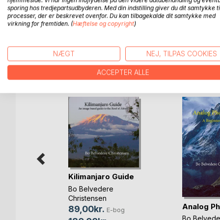
sporing hos tredjepartsudbyderen. Med din indstilling giver du dit samtykke ti
processer, der er beskrevet ovenfor. Du kan tilbagekalde dit samtykke med
Mange af novellerne er oprindelig skrevet som artik
virkning for fremtiden. (
Hæftelse og copyright
)
specialmagasiner og er derfor omarbejdet noget f
NÆGT
NEJ, TILPAS COOKIES
FLERE TITLER HOS
Bo
ACCEPTER ALLE
Kilimanjaro Guide
Bo Belvedere
Christensen
Bjerge
Analog P
89,00kr.
E-bog
Bo Belvede