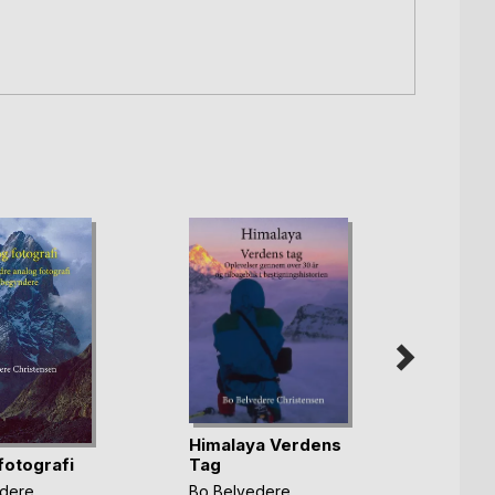
Panor
Bo Be
Christ
79,0
Himalaya Verdens
160,
fotografi
Tag
dere
Bo Belvedere