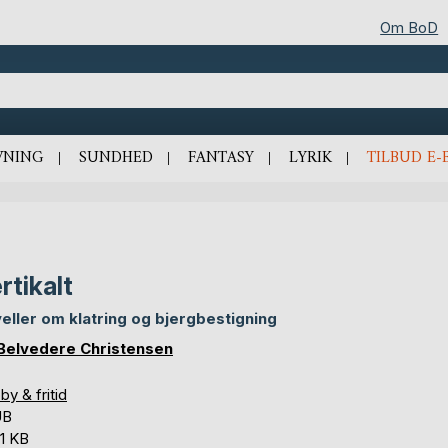
Om BoD
VNING
SUNDHED
FANTASY
LYRIK
TILBUD E-
rtikalt
eller om klatring og bjergbestigning
Belvedere Christensen
y & fritid
UB
,1 KB