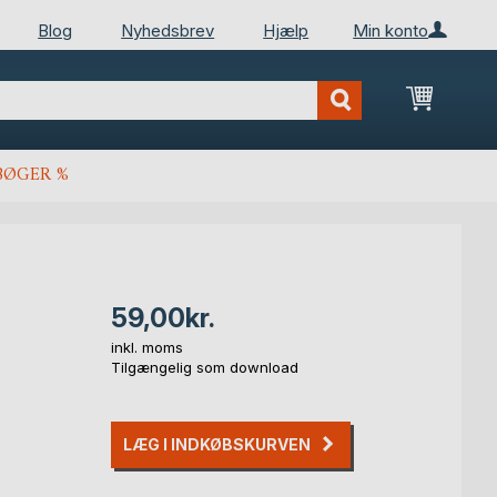
Blog
Nyhedsbrev
Hjælp
Min konto
Min ind
BØGER %
59,00kr.
inkl. moms
Tilgængelig som download
LÆG I INDKØBSKURVEN