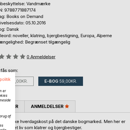
ibeskyttelse: Vandmærke
N: 9788771887174
lag: Books on Demand
ivelsesdato: 05.10.2016
og: Dansk
eord: noveller, klatring, bjergbestigning, Europa, Alperne
gængelighed: Begrænset tilgængelig
eldelse::
0
Anmeldelser
 fås som:
politik
BOG
100,00KR.
E-BOG
59,00KR.
m er
okies
mmeside
SKRIVER
ANMELDELSER
brug af
 er det ikke hverdagskost på det danske bogmarked. Men her er
es
i over et liv som klatrer og bjergbestiger.
elle