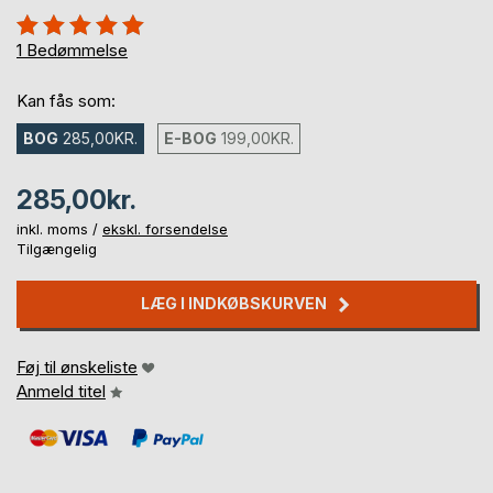
Anmeldelse::
100%
1
Bedømmelse
Kan fås som:
BOG
285,00KR.
E-BOG
199,00KR.
285,00kr.
inkl. moms /
ekskl. forsendelse
Tilgængelig
LÆG I INDKØBSKURVEN
Føj til ønskeliste
Anmeld titel