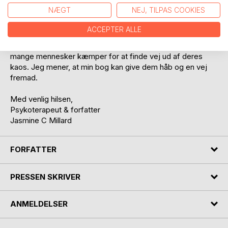
NÆGT
NEJ, TILPAS COOKIES
Bogen er fyldt med praktiske tips og værktøjer, der kan
hjælpe med at forstå og overvinde disse lidelser.
ACCEPTER ALLE
Spiseforstyrrelser er et stort problem i vores samfund, og
mange mennesker kæmper for at finde vej ud af deres
kaos. Jeg mener, at min bog kan give dem håb og en vej
fremad.
Med venlig hilsen,
Psykoterapeut & forfatter
Jasmine C Millard
FORFATTER
PRESSEN SKRIVER
ANMELDELSER