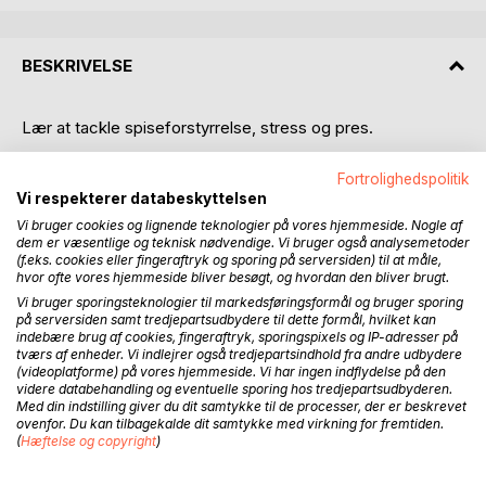
BESKRIVELSE
Lær at tackle spiseforstyrrelse, stress og pres.
Det er med stor fornøjelse, at jeg præsenterer denne bog,
Fortrolighedspolitik
som handler om vejen ud af spiseforstyrrelser.
Vi respekterer databeskyttelsen
Vi bruger cookies og lignende teknologier på vores hjemmeside. Nogle af
Denne bog er udformet med ønske om at hjælpe i kampen
dem er væsentlige og teknisk nødvendige. Vi bruger også analysemetoder
(f.eks. cookies eller fingeraftryk og sporing på serversiden) til at måle,
mod spiseforstyrrelser. Det er en selvhjælpsbog til dig, der
hvor ofte vores hjemmeside bliver besøgt, og hvordan den bliver brugt.
kæmper med spiseforstyrrelser, til pårørende og alle der
Vi bruger sporingsteknologier til markedsføringsformål og bruger sporing
ønsker at hjælpe.
på serversiden samt tredjepartsudbydere til dette formål, hvilket kan
indebære brug af cookies, fingeraftryk, sporingspixels og IP-adresser på
Som forfatter har jeg selv oplevet en alvorlig
tværs af enheder. Vi indlejrer også tredjepartsindhold fra andre udbydere
(videoplatforme) på vores hjemmeside. Vi har ingen indflydelse på den
spiseforstyrrelse, stress og pres. I denne bog giver jeg en
videre databehandling og eventuelle sporing hos tredjepartsudbyderen.
ærlig og personlig beretning om min egen rejse og om,
Med din indstilling giver du dit samtykke til de processer, der er beskrevet
hvordan jeg formåede at komme ud på den anden side.
ovenfor. Du kan tilbagekalde dit samtykke med virkning for fremtiden.
(
Hæftelse og copyright
)
Redskaberne i denne bog virker; det er en uundværlig
guide for alle, der lider af spiseforstyrrelser.