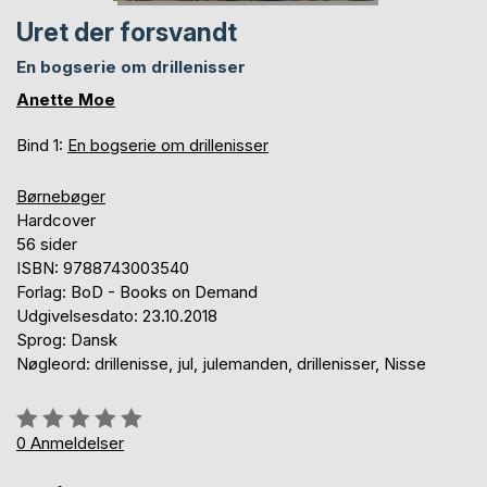
Uret der forsvandt
En bogserie om drillenisser
Anette Moe
Bind 1:
En bogserie om drillenisser
Børnebøger
Hardcover
56 sider
ISBN: 9788743003540
Forlag: BoD - Books on Demand
Udgivelsesdato: 23.10.2018
Sprog: Dansk
Nøgleord: drillenisse, jul, julemanden, drillenisser, Nisse
Anmeldelse::
0%
0
Anmeldelser