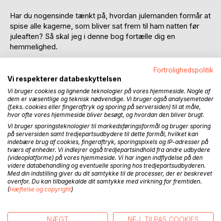
Har du nogensinde tænkt på, hvordan julemanden formår at
spise alle kagerne, som bliver sat frem til ham natten før
juleaften? Så skal jeg i denne bog fortælle dig en
hemmelighed.
Jeg hedder Jomar og er en drillenisse. I december flytter
Fortrolighedspolitik
jeg ind i et hus, hvor der bor børn som ikke tror på
Vi respekterer databeskyttelsen
julemanden. Om dagen skjuler jeg mig, men når mørket
Vi bruger cookies og lignende teknologier på vores hjemmeside. Nogle af
sænker sig og alle sover sødt, lister jeg frem fra mit
dem er væsentlige og teknisk nødvendige. Vi bruger også analysemetoder
(f.eks. cookies eller fingeraftryk og sporing på serversiden) til at måle,
gemmested. Jeg lusker rundt i huset og laver nissedrillerier.
hvor ofte vores hjemmeside bliver besøgt, og hvordan den bliver brugt.
Dem, der bor der ved aldrig, hvad der venter dem, når de
Vi bruger sporingsteknologier til markedsføringsformål og bruger sporing
står op om morgenen. Listen af drillerier er lang. En nat
på serversiden samt tredjepartsudbydere til dette formål, hvilket kan
pakkede jeg juletræet ind i toiletpapir, og en anden gang
indebære brug af cookies, fingeraftryk, sporingspixels og IP-adresser på
smurte jeg chokoladepålæg på toiletbrættet. Jeg farvede
tværs af enheder. Vi indlejrer også tredjepartsindhold fra andre udbydere
(videoplatforme) på vores hjemmeside. Vi har ingen indflydelse på den
mælken i køleskabet blå og tegnede med tandpasta på
videre databehandling og eventuelle sporing hos tredjepartsudbyderen.
spejlet. Alt dette gør jeg for at vise børnene, at julemanden
Med din indstilling giver du dit samtykke til de processer, der er beskrevet
findes. Så du forstår nok, at mit arbejde er meget vigtigt.
ovenfor. Du kan tilbagekalde dit samtykke med virkning for fremtiden.
(
Hæftelse og copyright
)
Men tænk sig, i år forsvinder uret, der skal vække os fra
den lange vinterdvale. Vil vi vågne i tide, så vi når at flytte
NÆGT
NEJ, TILPAS COOKIES