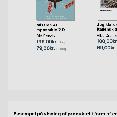
Jeg klare
os
Mission AI-
italiensk 
mpossible 2.0
ua
,
Viveca
Alba Graniz
Ole Bendix
100,00kr
139,00kr.
Bog
og
69,00kr.
79,00kr.
E-bog
bog
Eksempel på visning af produktet i form af e