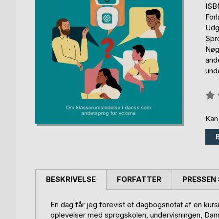
ISB
For
Udg
Spr
Nøg
ande
und
Anm
0%
Kan
BESKRIVELSE
FORFATTER
PRESSEN 
En dag får jeg forevist et dagbogsnotat af en ku
oplevelser med sprogskolen, undervisningen, Danma