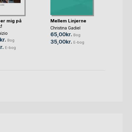
Kompe
rer mig på
Mellem Linjerne
Grønl
k!
Christina Gadiel
Liv Mol
izio
65,00kr.
Bog
350,
kr.
Bog
35,00kr.
E-bog
r.
E-bog