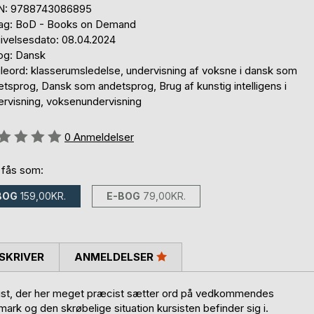
N: 9788743086895
lag: BoD - Books on Demand
ivelsesdato: 08.04.2024
og: Dansk
leord: klasserumsledelse, undervisning af voksne i dansk som
tsprog, Dansk som andetsprog, Brug af kunstig intelligens i
ervisning, voksenundervisning
eldelse::
0
Anmeldelser
 fås som:
BOG
159,00KR.
E-BOG
79,00KR.
SKRIVER
ANMELDELSER
rsist, der her meget præcist sætter ord på vedkommendes
rk og den skrøbelige situation kursisten befinder sig i.