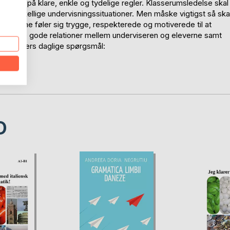
baseret på klare, enkle og tydelige regler. Klasserumsledelse skal
og forskellige undervisningssituationer. Men måske vigtigst så ska
leverne føler sig trygge, respekterede og motiverede til at
t etablere gode relationer mellem underviseren og eleverne samt
 kursisters daglige spørgsmål:
D