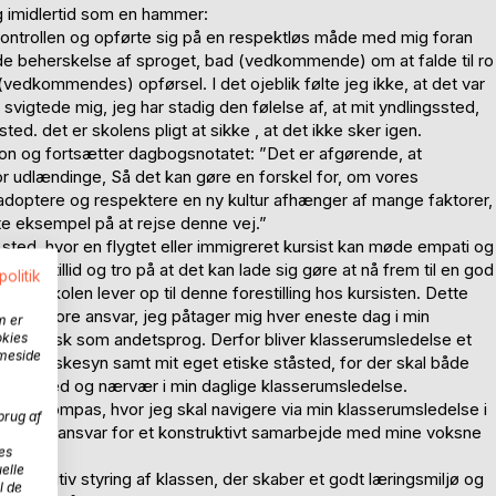
g imidlertid som en hammer:
ontrollen og opførte sig på en respektløs måde med mig foran
de beherskelse af sproget, bad (vedkommende) om at falde til ro
vedkommendes) opførsel. I det ojeblik følte jeg ikke, at det var
 svigtede mig, jeg har stadig den følelse af, at mit yndlingssted,
ted. det er skolens pligt at sikke , at det ikke sker igen.
ion og fortsætter dagbogsnotatet: ”Det er afgørende, at
r udlændinge, Så det kan gøre en forskel for, om vores
At adoptere og respektere en ny kultur afhænger af mange faktorer,
e eksempel på at rejse denne vej.”
ed, hvor en flygtet eller immigreret kursist kan møde empati og
, selvtillid og tro på at det kan lade sig gøre at nå frem til en god
politik
hvis skolen lever op til denne forestilling hos kursisten. Dette
 det store ansvar, jeg påtager mig hver eneste dag i min
m er
er i dansk som andetsprog. Derfor bliver klasserumsledelse et
okies
mmeside
menneskesyn samt mit eget etiske ståsted, for der skal både
mt nærhed og nærvær i min daglige klasserumsledelse.
etiske kompas, hvor jeg skal navigere via min klasserumsledelse i
brug af
rordnede ansvar for et konstruktivt samarbejde med mine voksne
es
elle
og positiv styring af klassen, der skaber et godt læringsmiljø og
l de