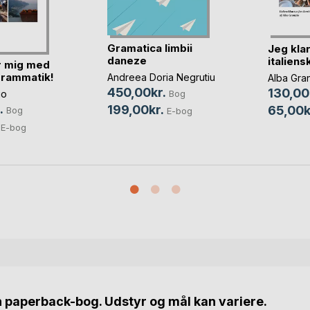
Gramatica limbii
Jeg kla
daneze
italiens
r mig med
grammatik!
Andreea Doria Negrutiu
Alba Gran
450,00kr.
130,00
Bog
io
.
199,00kr.
65,00k
Bog
E-bog
E-bog
n paperback-bog. Udstyr og mål kan variere.