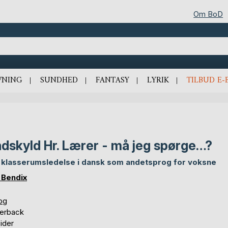
Om BoD
VNING
SUNDHED
FANTASY
LYRIK
TILBUD E-
dskyld Hr. Lærer - må jeg spørge…?
klasserumsledelse i dansk som andetsprog for voksne
 Bendix
og
erback
ider