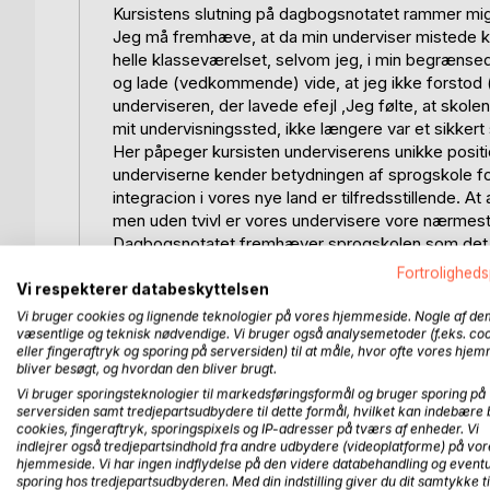
Kursistens slutning på dagbogsnotatet rammer mi
Jeg må fremhæve, at da min underviser mistede k
helle klasseværelset, selvom jeg, i min begrænse
og lade (vedkommende) vide, at jeg ikke forstod (
underviseren, der lavede efejl ,Jeg følte, at skolen
mit undervisningssted, ikke længere var et sikkert s
Her påpeger kursisten underviserens unikke posit
underviserne kender betydningen af sprogskole fo
integracion i vores nye land er tilfredsstillende. 
men uden tvivl er vores undervisere vore nærmest
Dagbogsnotatet fremhæver sprogskolen som det st
respekt i sprogundervisning, personlig hjælp, venner
Fortroligheds
og tryg tilværelse i Danmark – vel at mærke, når og 
Vi respekterer databeskyttelsen
dagbogsnotat vidner om den store udfordring samt
Vi bruger cookies og lignende teknologier på vores hjemmeside. Nogle af de
undervisning og klasserumsledelse af mine kursist
væsentlige og teknisk nødvendige. Vi bruger også analysemetoder (f.eks. co
eller fingeraftryk og sporing på serversiden) til at måle, hvor ofte vores hje
spørgsmål om mine værdier og normer, sprog- og 
bliver besøgt, og hvordan den bliver brugt.
være tale om forpligtigelser og konsekvenser sa
Vi bruger sporingsteknologier til markedsføringsformål og bruger sporing på
Det kommer derfor i høj grad til at handle om mit 
serversiden samt tredjepartsudbydere til dette formål, hvilket kan indebære 
mit klasserum, hvor jeg skal påtage mig, mit ove
cookies, fingeraftryk, sporingspixels og IP-adresser på tværs af enheder. Vi
indlejrer også tredjepartsindhold fra andre udbydere (videoplatforme) på vor
kursister:
hjemmeside. Vi har ingen indflydelse på den videre databehandling og eventu
– Så god klasseledelse handler derfor om effektiv 
sporing hos tredjepartsudbyderen. Med din indstilling giver du dit samtykke ti