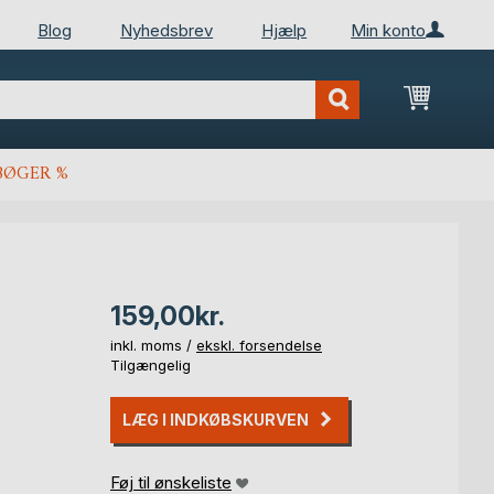
Blog
Nyhedsbrev
Hjælp
Min konto
Min ind
BØGER %
159,00kr.
inkl. moms /
ekskl. forsendelse
Tilgængelig
LÆG I INDKØBSKURVEN
Føj til ønskeliste