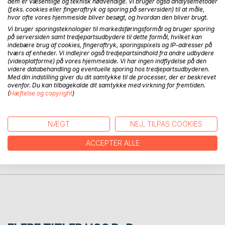
dem er væsentlige og teknisk nødvendige. Vi bruger også analysemetoder
BESKRIVELSE
(f.eks. cookies eller fingeraftryk og sporing på serversiden) til at måle,
hvor ofte vores hjemmeside bliver besøgt, og hvordan den bliver brugt.
Vi bruger sporingsteknologier til markedsføringsformål og bruger sporing
Underflugt vender tilbage, men henter ansigter ind på de
på serversiden samt tredjepartsudbydere til dette formål, hvilket kan
indebære brug af cookies, fingeraftryk, sporingspixels og IP-adresser på
navnløse digte. Alt er en drøm. Alt er en kort drøm i en
tværs af enheder. Vi indlejrer også tredjepartsindhold fra andre udbydere
vidunderlig maskine. Disse digte kredser om kendte såvel
(videoplatforme) på vores hjemmeside. Vi har ingen indflydelse på den
som ukendte danskere, men lander først når du lukker
videre databehandling og eventuelle sporing hos tredjepartsudbyderen.
Med din indstilling giver du dit samtykke til de processer, der er beskrevet
øjnene.
ovenfor. Du kan tilbagekalde dit samtykke med virkning for fremtiden.
(
Hæftelse og copyright
)
FORFATTER
NÆGT
NEJ, TILPAS COOKIES
PRESSEN SKRIVER
ACCEPTER ALLE
ANMELDELSER