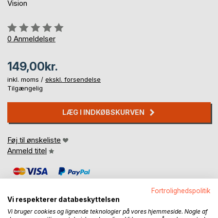
Vision
Anmeldelse::
0%
0
Anmeldelser
149,00kr.
inkl. moms /
ekskl. forsendelse
Tilgængelig
LÆG I INDKØBSKURVEN
Føj til ønskeliste
Anmeld titel
Fortrolighedspolitik
Vi respekterer databeskyttelsen
Vi bruger cookies og lignende teknologier på vores hjemmeside. Nogle af