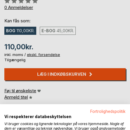
0%
0
Anmeldelser
Kan fås som:
BOG
110,00KR.
E-BOG
45,00KR.
110,00kr.
inkl. moms /
ekskl. forsendelse
Tilgængelig
LÆG I INDKØBSKURVEN
Føj til ønskeliste
Anmeld titel
Fortrolighedspolitik
Vi respekterer databeskyttelsen
Vi bruger cookies og lignende teknologier på vores hjemmeside. Nogle af
dem er væsentlige og teknisk nødvendige. Vi bruger også analysemetoder