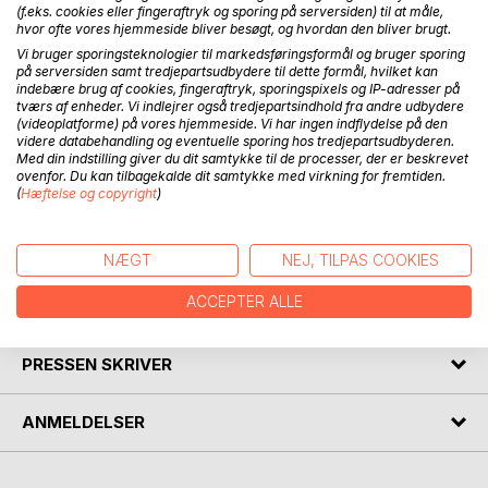
(f.eks. cookies eller fingeraftryk og sporing på serversiden) til at måle,
hvor ofte vores hjemmeside bliver besøgt, og hvordan den bliver brugt.
BESKRIVELSE
Vi bruger sporingsteknologier til markedsføringsformål og bruger sporing
på serversiden samt tredjepartsudbydere til dette formål, hvilket kan
indebære brug af cookies, fingeraftryk, sporingspixels og IP-adresser på
Under hvidtjørnen er en rejse gennem årstiderne beskrevet
tværs af enheder. Vi indlejrer også tredjepartsindhold fra andre udbydere
(videoplatforme) på vores hjemmeside. Vi har ingen indflydelse på den
i haiku-digtningens klare og koncentrerede form. Med
videre databehandling og eventuelle sporing hos tredjepartsudbyderen.
fokus på naturens skiftende udtryk og stemninger gengives
Med din indstilling giver du dit samtykke til de processer, der er beskrevet
oplevelser fra forår, sommer, efterår og vinter i levende
ovenfor. Du kan tilbagekalde dit samtykke med virkning for fremtiden.
(
Hæftelse og copyright
)
øjebliksbilleder. Indimellem beskrives erindringer, hvor nutid
og fortid væves sammen og giver en fornemmelse af
tidens flygtighed.
NÆGT
NEJ, TILPAS COOKIES
ACCEPTER ALLE
FORFATTER
PRESSEN SKRIVER
ANMELDELSER