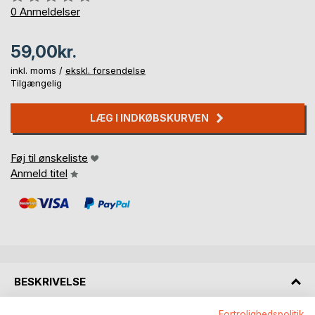
0%
0
Anmeldelser
59,00kr.
inkl. moms /
ekskl. forsendelse
Tilgængelig
LÆG I INDKØBSKURVEN
Føj til ønskeliste
Anmeld titel
BESKRIVELSE
Fortrolighedspolitik