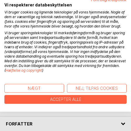
Digtsamlingen UD! blev første gang udgivet i december
Vi respekterer databeskyttelsen
1987. Der er her tale om et genoptryk af den oprindelige
Vi bruger cookies og lignende teknologier på vores hjemmeside. Nogle af
firserdigtsamling fra Husets Trykkeri på Vester Allé. Jens
dem er væsentlige og teknisk nødvendige. Vi bruger også analysemetoder
Angelsgaard var i 1986-87 fast inventar på Huset i Aarhus,
(f.eks. cookies eller fingeraftryk og sporing på serversiden) til at måle,
hvor ofte vores hjemmeside bliver besøgt, og hvordan den bliver brugt.
hvor han løb spidsrod i samtlige værksteder. En besynderlig
opførsel, der førte til mistanke om misbrug af akrylmaling i
Vi bruger sporingsteknologier til markedsføringsformål og bruger sporing
på serversiden samt tredjepartsudbydere til dette formål, hvilket kan
forbindelse med den intense produktion af cementtryk og
indebære brug af cookies, fingeraftryk, sporingspixels og IP-adresser på
løbemalerier. Personalet udtrykte dyb bekymring for ham.
tværs af enheder. Vi indlejrer også tredjepartsindhold fra andre udbydere
Ikke mindst på grund af Angelsgaards trang til indlevelse,
(videoplatforme) på vores hjemmeside. Vi har ingen indflydelse på den
videre databehandling og eventuelle sporing hos tredjepartsudbyderen.
oplevelse og udlevelse af uendelige bogstav- og
Med din indstilling giver du dit samtykke til de processer, der er beskrevet
lydkombinationer - også kendt som lyrik.
ovenfor. Du kan tilbagekalde dit samtykke med virkning for fremtiden.
(
Hæftelse og copyright
)
"Verden er et hus.
Du er et hus.
Dit hus.
NÆGT
NEJ, TILPAS COOKIES
Kunstnerens hus.
ACCEPTER ALLE
Husene er fulde af huse.
Massevis af rum."
FORFATTER