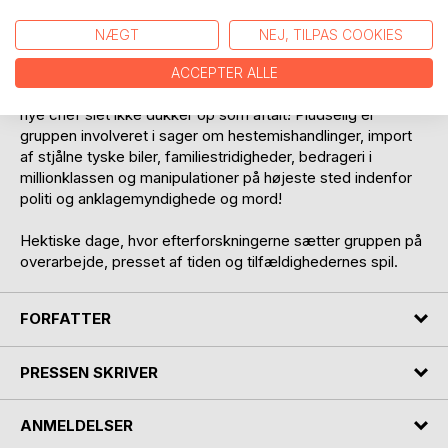
danske ambassadør, for hvilket han modtog Ridderkorset
af Dronningen.
NÆGT
NEJ, TILPAS COOKIES
Omstændighederne ved udflytningen og etableringen er
ACCEPTER ALLE
totalt forvirrende for gruppen og forstærkes af, at deres
nye chef slet ikke dukker op som aftalt! Pludselig er
gruppen involveret i sager om hestemishandlinger, import
af stjålne tyske biler, familiestridigheder, bedrageri i
millionklassen og manipulationer på højeste sted indenfor
politi og anklagemyndighede og mord!
Hektiske dage, hvor efterforskningerne sætter gruppen på
overarbejde, presset af tiden og tilfældighedernes spil.
FORFATTER
PRESSEN SKRIVER
ANMELDELSER