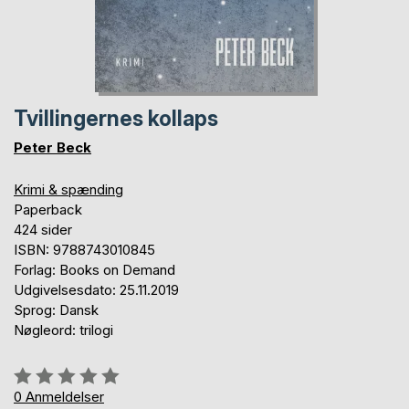
Tvillingernes kollaps
Peter Beck
Krimi & spænding
Paperback
424 sider
ISBN: 9788743010845
Forlag: Books on Demand
Udgivelsesdato: 25.11.2019
Sprog: Dansk
Nøgleord: trilogi
Anmeldelse::
0%
0
Anmeldelser