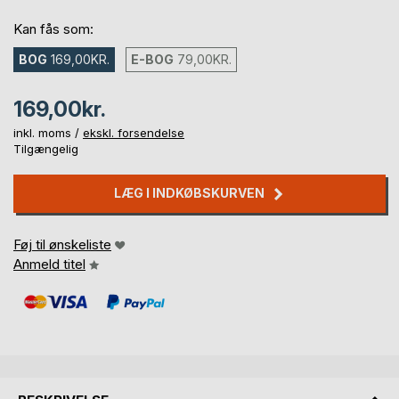
Kan fås som:
BOG
169,00KR.
E-BOG
79,00KR.
169,00kr.
inkl. moms /
ekskl. forsendelse
Tilgængelig
LÆG I INDKØBSKURVEN
Føj til ønskeliste
Anmeld titel