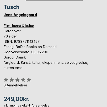
Tusch
Jens Angelsgaard
Film, kunst & kultur
Hardcover
76 sider
ISBN: 9788771142457
Forlag: BoD - Books on Demand
Udgivelsesdato: 08.06.2011
Sprog: Dansk
Nøgleord: Kunst, kultur, eksperiment, selvudgivelse,
surrealisme
Anmeldelse::
0%
0
Anmeldelser
249,00kr.
inkl. moms /
ekskl. forsendelse