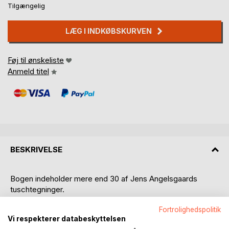
Tilgængelig
LÆG I INDKØBSKURVEN
Føj til ønskeliste
Anmeld titel
BESKRIVELSE
Bogen indeholder mere end 30 af Jens Angelsgaards
tuschtegninger.
Fortrolighedspolitik
Stilmæssigt trækkes der primært på surrealisme og
Vi respekterer databeskyttelsen
naivisme - visse steder dog med et ekspressivt touch.