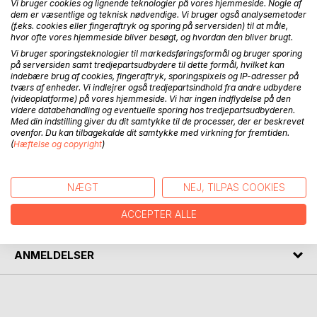
Vi bruger cookies og lignende teknologier på vores hjemmeside. Nogle af
dem er væsentlige og teknisk nødvendige. Vi bruger også analysemetoder
Formmæssigt er bogen en undersøgelse af tuschens
(f.eks. cookies eller fingeraftryk og sporing på serversiden) til at måle,
mange udtryk og muligheder.
hvor ofte vores hjemmeside bliver besøgt, og hvordan den bliver brugt.
Vi bruger sporingsteknologier til markedsføringsformål og bruger sporing
Indholdsmæssigt ses gennemgående temaer som
på serversiden samt tredjepartsudbydere til dette formål, hvilket kan
indebære brug af cookies, fingeraftryk, sporingspixels og IP-adresser på
traumatisering, smerte, livskriser og forløsning.
tværs af enheder. Vi indlejrer også tredjepartsindhold fra andre udbydere
(videoplatforme) på vores hjemmeside. Vi har ingen indflydelse på den
Ud over Jens Angelsgaards værker indeholder bogen også
videre databehandling og eventuelle sporing hos tredjepartsudbyderen.
Med din indstilling giver du dit samtykke til de processer, der er beskrevet
en enkelt tuschtegning "Fra Jens til Jens" skabt i marts
ovenfor. Du kan tilbagekalde dit samtykke med virkning for fremtiden.
1985 af Jens Jørgen Thorsen.
(
Hæftelse og copyright
)
FORFATTER
NÆGT
NEJ, TILPAS COOKIES
ACCEPTER ALLE
PRESSEN SKRIVER
ANMELDELSER