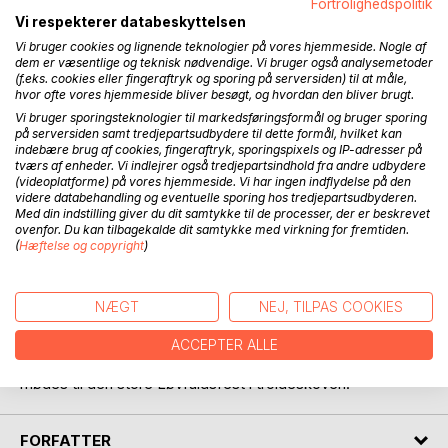
Fortrolighedspolitik
opdager de, at der ligger en lille landsby lige uden for
Vi respekterer databeskyttelsen
skoven, og det bliver begyndelsen til mange spændende
eventyr. Troldepigerne kan nemlig gøre sig usynlige, og det
Vi bruger cookies og lignende teknologier på vores hjemmeside. Nogle af
dem er væsentlige og teknisk nødvendige. Vi bruger også analysemetoder
betyder, at de kan være sammen med menneskene, uden
(f.eks. cookies eller fingeraftryk og sporing på serversiden) til at måle,
at nogen ser dem. De synes, at det er meget sjovt og
hvor ofte vores hjemmeside bliver besøgt, og hvordan den bliver brugt.
spændende at besøge menneskene, men de opdager
Vi bruger sporingsteknologier til markedsføringsformål og bruger sporing
også, at de ikke altid er lige søde ved hinanden. Da
på serversiden samt tredjepartsudbydere til dette formål, hvilket kan
indebære brug af cookies, fingeraftryk, sporingspixels og IP-adresser på
bestemmer Tulle, Trulle og Mulle sig for at hjælpe dem lidt,
tværs af enheder. Vi indlejrer også tredjepartsindhold fra andre udbydere
og fordi de kan gøre sig usynlige, kan de få ting og sager til
(videoplatforme) på vores hjemmeside. Vi har ingen indflydelse på den
at ske. Og nu begynder der at ske mystiske ting i
videre databehandling og eventuelle sporing hos tredjepartsudbyderen.
Med din indstilling giver du dit samtykke til de processer, der er beskrevet
landsbyen. Skelettet på skolen bliver levende, en sur far får
ovenfor. Du kan tilbagekalde dit samtykke med virkning for fremtiden.
klovnenæse, en chokolade bliver meget fornærmet, et
(
Hæftelse og copyright
)
skraldepapir skælder ud, vrede snebolde flyver igennem
luften helt af sig selv, et køkken bliver levende, og til sidst
hører vi om alle julegaverne, der forsvinder på selveste
NÆGT
NEJ, TILPAS COOKIES
juleaften. Vi hører også om troldemor, der elsker naturen,
troldefar, der synes, at hans troldepiger er de sødeste børn
ACCEPTER ALLE
i verden, og resten af den store troldefamilie, når den
mødes til den store Løvfaldsfest i troldeskoven.
FORFATTER