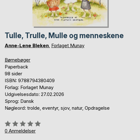
Tulle, Trulle, Mulle og menneskene
Anne-Lene Bleken
,
Forlaget Munay
Børnebøger
Paperback
98 sider
ISBN: 9788794380409
Forlag: Forlaget Munay
Udgivelsesdato: 27.02.2026
Sprog: Dansk
Nøgleord: trolde, eventyr, sjov, natur, Opdragelse
Anmeldelse::
0%
0
Anmeldelser