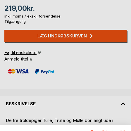
219,00kr.
inkl. moms /
ekskl. forsendelse
Tilgængelig
LÆG I INDKØBSKURVEN
Føj til ønskeliste
Anmeld titel
BESKRIVELSE
De tre troldepiger Tulle, Trulle og Mulle bor langt ude i
skoven sammen med deres troldemor og troldefar. En dag