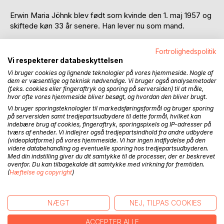
Erwin Maria Jöhnk blev født som kvinde den 1. maj 1957 og
skiftede køn 33 år senere. Han lever nu som mand.
Erwin har været opstillet til Amtsrådsvalget i Århus i 2001 og
Fortrolighedspolitik
til folketingvalget i 2005 i Randers kredsen for
Vi respekterer databeskyttelsen
Centrumdemokraterne. Desuden er han næstformand for
Vi bruger cookies og lignende teknologier på vores hjemmeside. Nogle af
Trans-Danmark, Landforeningen for transvestitter og
dem er væsentlige og teknisk nødvendige. Vi bruger også analysemetoder
transseksuelle, samt stifter af TS-Kontakt.
(f.eks. cookies eller fingeraftryk og sporing på serversiden) til at måle,
hvor ofte vores hjemmeside bliver besøgt, og hvordan den bliver brugt.
Vi bruger sporingsteknologier til markedsføringsformål og bruger sporing
Denne bog skildrer, et menneskes kamp mod
på serversiden samt tredjepartsudbydere til dette formål, hvilket kan
forudbestemte kasser og normer, hvor mennesket ikke
indebære brug af cookies, fingeraftryk, sporingspixels og IP-adresser på
passer ind i. Bogen fortæller om et menneske som har fået
tværs af enheder. Vi indlejrer også tredjepartsindhold fra andre udbydere
(videoplatforme) på vores hjemmeside. Vi har ingen indflydelse på den
tre liv forærende. Mennesket det er mig, Erwin Jöhnk.
videre databehandling og eventuelle sporing hos tredjepartsudbyderen.
Med din indstilling giver du dit samtykke til de processer, der er beskrevet
Jeg skildrer mine oplevelser fra at føle mig uønsket, en
ovenfor. Du kan tilbagekalde dit samtykke med virkning for fremtiden.
klumpedumpe, en sky tavs person til en rapkæftet, person
(
Hæftelse og copyright
)
som vil nedbryde normer og grænser for gavn for andre.
Jeg skildrer mine oplevelser med naturen, systemet,
NÆGT
NEJ, TILPAS COOKIES
samfundet og det åndelige.
ACCEPTER ALLE