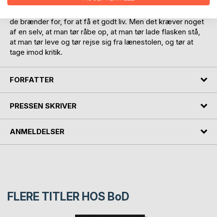
Jeg håber at denne her bog vil være til inspiration for andre
og give dem mod på at kæmper videre for deres liv, for det
de brænder for, for at få et godt liv. Men det kræver noget
af en selv, at man tør råbe op, at man tør lade flasken stå,
at man tør leve og tør rejse sig fra lænestolen, og tør at
tage imod kritik.
FORFATTER
PRESSEN SKRIVER
ANMELDELSER
FLERE TITLER HOS
BoD