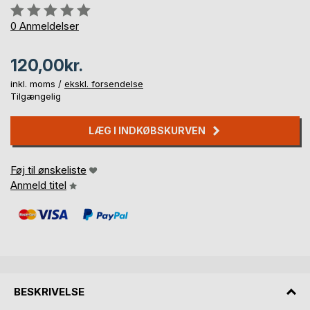
Anmeldelse::
0%
0
Anmeldelser
120,00kr.
inkl. moms /
ekskl. forsendelse
Tilgængelig
LÆG I INDKØBSKURVEN
Føj til ønskeliste
Anmeld titel
BESKRIVELSE