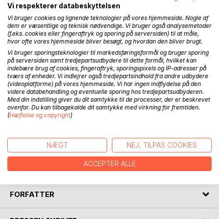
Vi respekterer databeskyttelsen
BESKRIVELSE
Vi bruger cookies og lignende teknologier på vores hjemmeside. Nogle af
dem er væsentlige og teknisk nødvendige. Vi bruger også analysemetoder
(f.eks. cookies eller fingeraftryk og sporing på serversiden) til at måle,
hvor ofte vores hjemmeside bliver besøgt, og hvordan den bliver brugt.
Three shots ring out on a cold Manhattan night. Minutes
Vi bruger sporingsteknologier til markedsføringsformål og bruger sporing
later Shem, a young Irishman, lies strapped to an
på serversiden samt tredjepartsudbydere til dette formål, hvilket kan
ambulance trolley, his laptop by his side.
indebære brug af cookies, fingeraftryk, sporingspixels og IP-adresser på
Badumphff!
tværs af enheder. Vi indlejrer også tredjepartsindhold fra andre udbydere
Thanks to a pothole en route to the hospital the ambulance
(videoplatforme) på vores hjemmeside. Vi har ingen indflydelse på den
videre databehandling og eventuelle sporing hos tredjepartsudbyderen.
doors fly open and Shem and his trolley are catapulted out
Med din indstilling giver du dit samtykke til de processer, der er beskrevet
onto Fifth Avenue. Thus begins an epic trip through the
ovenfor. Du kan tilbagekalde dit samtykke med virkning for fremtiden.
streets of New York to riddle the meaning of life.
(
Hæftelse og copyright
)
This novel was written 25 years ago. It was considered
NÆGT
NEJ, TILPAS COOKIES
absurd, crazy, surreal and a bit ahead of its time. So, after
25 years it made perfect sense to bring it back to a world
ACCEPTER ALLE
that is absurd, crazy and surreal.
FORFATTER