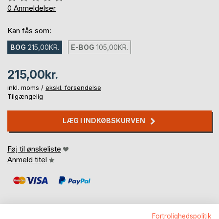
0%
0
Anmeldelser
Kan fås som:
BOG
215,00KR.
E-BOG
105,00KR.
215,00kr.
inkl. moms /
ekskl. forsendelse
Tilgængelig
LÆG I INDKØBSKURVEN
Føj til ønskeliste
Anmeld titel
Fortrolighedspolitik