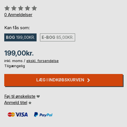
Anmeldelse::
0%
0
Anmeldelser
Kan fås som:
BOG
199,00KR.
E-BOG
85,00KR.
199,00kr.
inkl. moms /
ekskl. forsendelse
Tilgængelig
LÆG I INDKØBSKURVEN
Føj til ønskeliste
Anmeld titel