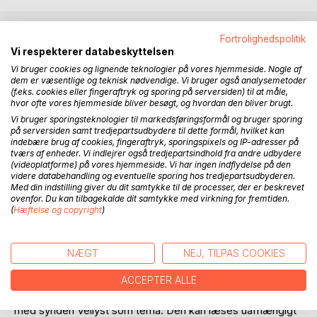
Fortrolighedspolitik
BESKRIVELSE
Vi respekterer databeskyttelsen
Vi bruger cookies og lignende teknologier på vores hjemmeside. Nogle af
dem er væsentlige og teknisk nødvendige. Vi bruger også analysemetoder
Vellyst, sex, begær, attrå, liderlighed. Kald det hvad du vil,
(f.eks. cookies eller fingeraftryk og sporing på serversiden) til at måle,
det er dog en af de 7 klassiske dødssynder.
hvor ofte vores hjemmeside bliver besøgt, og hvordan den bliver brugt.
Vi bruger sporingsteknologier til markedsføringsformål og bruger sporing
på serversiden samt tredjepartsudbydere til dette formål, hvilket kan
I den halvstore danske købstad Haubjerg bor den tidligt
indebære brug af cookies, fingeraftryk, sporingspixels og IP-adresser på
pensionerede frømandssoldat - og nu privatdetektiv -
tværs af enheder. Vi indlejrer også tredjepartsindhold fra andre udbydere
Daniel Dreyer.
(videoplatforme) på vores hjemmeside. Vi har ingen indflydelse på den
På det nyoprettede sportscollege i byen ankommer en
videre databehandling og eventuelle sporing hos tredjepartsudbyderen.
Med din indstilling giver du dit samtykke til de processer, der er beskrevet
purung dansk-japansk gymnastikpige, som tilhører
ovenfor. Du kan tilbagekalde dit samtykke med virkning for fremtiden.
verdenseliten inden for sin sport. Hun træner til sit store
(
Hæftelse og copyright
)
gennembrud med det umulige spring: TRIPEL SALTO.
Desuden får hun - uden at ville det - drejet hovedet af led
på flere af byens mandfolk. Det får katastrofale følger, og
NÆGT
NEJ, TILPAS COOKIES
Daniel Dreyer må tage sig af sagen.
ACCEPTER ALLE
"Tripel Salto" er tredje bind om Daniel og "Dødssynderne"
med synden Vellyst som tema. Den kan læses uafhængigt