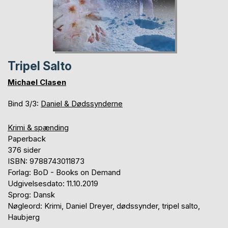
Tripel Salto
Michael Clasen
Bind 3/3:
Daniel & Dødssynderne
Krimi & spænding
Paperback
376 sider
ISBN: 9788743011873
Forlag: BoD - Books on Demand
Udgivelsesdato: 11.10.2019
Sprog: Dansk
Nøgleord: Krimi, Daniel Dreyer, dødssynder, tripel salto,
Haubjerg