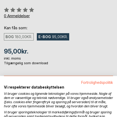
Anmeldelse::
0%
0
Anmeldelser
Kan fås som:
BOG
180,00KR.
E-BOG
95,00KR.
95,00kr.
inkl. moms
Tilgængelig som download
LÆG I INDKØBSKURVEN
Fortrolighedspolitik
Vi respekterer databeskyttelsen
Vi bruger cookies og lignende teknologier på vores hjemmeside. Nogle af
Føj til ønskeliste
dem er væsentlige og teknisk nødvendige. Vi bruger også analysemetoder
Anmeld titel
(f.eks. cookies eller fingeraftryk og sporing på serversiden) til at måle,
hvor ofte vores hjemmeside bliver besøgt, og hvordan den bliver brugt.
Vi bruger sporingsteknologier til markedsføringsformål og bruger sporing
på serversiden samt tredjepartsudbydere til dette formål, hvilket kan