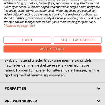
indebære brug af cookies, fingeraftryk, sporingspixels og IP-adresser på
tværs af enheder. Vi indlejrer også tredjepartsindhold fra andre udbydere
(videoplatforme) på vores hjemmeside. Vi har ingen indflydelse på den
videre databehandling og eventuelle sporing hos tredjepartsudbyderen.
Med din indstilling giver du dit samtykke til de processer, der er beskrevet
ovenfor. Du kan tilbagekalde dit samtykke med virkning for fremtiden.
BESKRIVELSE
(
Hæftelse og copyright
)
Forfatteren har nu for anden gang gennemført et
NÆGT
NEJ, TILPAS COOKIES
treårsretreat. Han har igen mediteret mange timer hver dag
i en skurvogn i haven. Retreatet er inspireret af den
ACCEPTER ALLE
tibetanske buddhisme, hvor man har 1.200 års erfaring med
at sidde i lange retreats. Formålet med et retreat er at
skabe omstændigheder til at kunne nærme sig sindets
natur eller den menneskelige essens - den ultimative
frihed. I bogen formulerer forfatteren de erfaringer, han har
gjort sig med at nærme sig essensen.
FORFATTER
PRESSEN SKRIVER