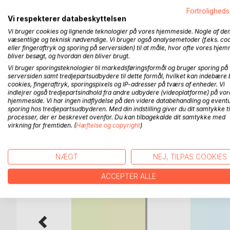
tematiske områder af håndboldtræningen.
Fortroligheds
Vi respekterer databeskyttelsen
I dette, det 14. hæfte i serien, har jeg fokuseret p
Vi bruger cookies og lignende teknologier på vores hjemmeside. Nogle af de
kedelige, men nødvendige træning.
væsentlige og teknisk nødvendige. Vi bruger også analysemetoder (f.eks. co
eller fingeraftryk og sporing på serversiden) til at måle, hvor ofte vores hje
bliver besøgt, og hvordan den bliver brugt.
Det meste af indholdet har allerede været udgivet 
Vi bruger sporingsteknologier til markedsføringsformål og bruger sporing på
disse bøger i din reol, så behøver du strengt tage
serversiden samt tredjepartsudbydere til dette formål, hvilket kan indebære 
sted, let og overskueligt.
cookies, fingeraftryk, sporingspixels og IP-adresser på tværs af enheder. Vi
indlejrer også tredjepartsindhold fra andre udbydere (videoplatforme) på vor
hjemmeside. Vi har ingen indflydelse på den videre databehandling og eventu
sporing hos tredjepartsudbyderen. Med din indstilling giver du dit samtykke ti
processer, der er beskrevet ovenfor. Du kan tilbagekalde dit samtykke med
virkning for fremtiden. (
Hæftelse og copyright
)
FLERE TITLER HOS
Bo
NÆGT
NEJ, TILPAS COOKIES
ACCEPTER ALLE