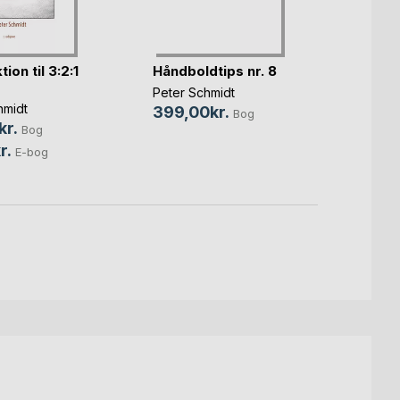
ion til 3:2:1
Håndboldtips nr. 8
Håndb
Peter Schmidt
Peter 
hmidt
399,00kr.
299,
Bog
kr.
Bog
149,
r.
E-bog