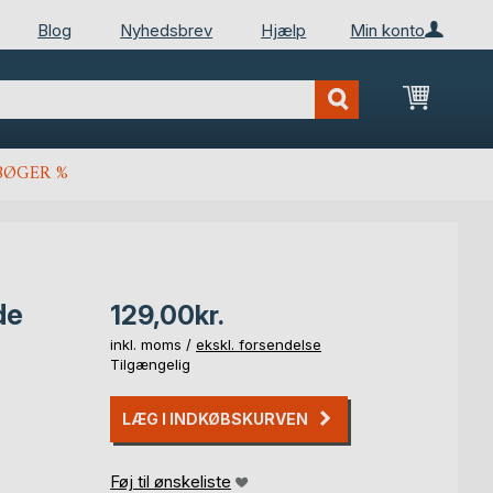
Blog
Nyhedsbrev
Hjælp
Min konto
Min ind
BØGER %
de
129,00kr.
inkl. moms /
ekskl. forsendelse
Tilgængelig
LÆG I INDKØBSKURVEN
Føj til ønskeliste