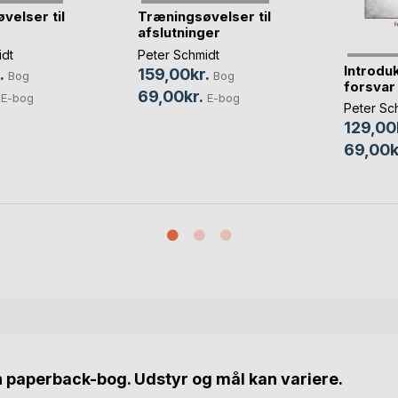
velser til
Træningsøvelser til
afslutninger
idt
Peter Schmidt
Introdukt
.
159,00kr.
Bog
Bog
forsvar
69,00kr.
E-bog
E-bog
Peter Sc
129,00
69,00k
n paperback-bog. Udstyr og mål kan variere.