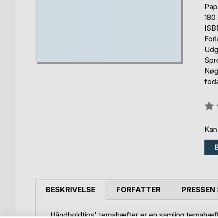
Pap
180 
ISB
For
Udg
Spr
Nøg
fod
Anm
0%
Kan
BESKRIVELSE
FORFATTER
PRESSEN 
Håndboldtips' temahæfter er en samling temahæfte