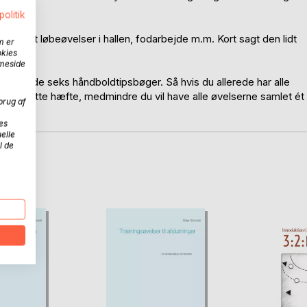
politik
å primært løbeøvelser i hallen, fodarbejde m.m. Kort sagt den lidt
m er
okies
mmeside
i én af de seks håndboldtipsbøger. Så hvis du allerede har alle
t ikke dette hæfte, medmindre du vil have alle øvelserne samlet ét
brug af
es
elle
l de
D