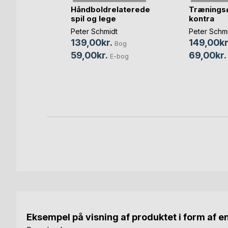
Håndboldrelaterede
Træningsø
spil og lege
kontra
Peter Schmidt
Peter Schm
s to go 2
139,00kr.
149,00kr
Bog
59,00kr.
69,00kr.
E-bog
Bog
bog
Eksempel på visning af produktet i form af e