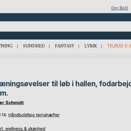
Om BoD
VNING
SUNDHED
FANTASY
LYRIK
TILBUD E-
æningsøvelser til løb i hallen, fodarbej
m.
er Schmidt
 14:
Håndboldtips temahæfter
rt, wellness & skønhed