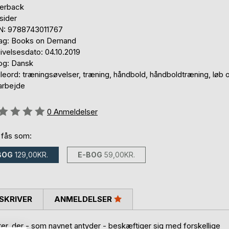
erback
sider
N: 9788743011767
lag: Books on Demand
ivelsesdato: 04.10.2019
og: Dansk
leord: træningsøvelser, træning, håndbold, håndboldtræning, løb 
arbejde
eldelse::
0
Anmeldelser
 fås som:
BOG
129,00KR.
E-BOG
59,00KR.
SKRIVER
ANMELDELSER
r, der - som navnet antyder - beskæftiger sig med forskellige