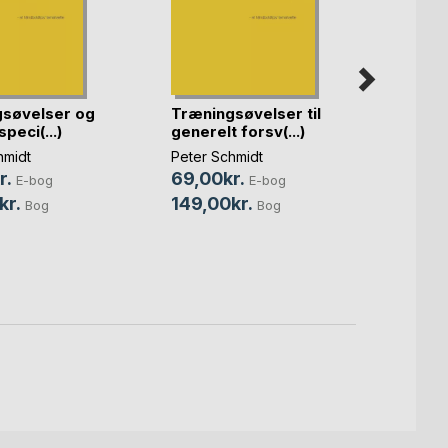
søvelser og
Træningsøvelser til
Træni
speci(...)
generelt forsv(...)
målvo
hmidt
Peter Schmidt
Peter 
r.
69,00kr.
79,0
E-bog
E-bog
kr.
149,00kr.
159,0
Bog
Bog