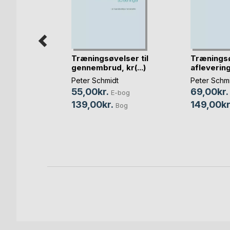
Træningsøvelser til
Træningsø
gennembrud, kr(...)
afleveringe
Peter Schmidt
Peter Schm
il den
55,00kr.
69,00kr.
E-bog
stime
139,00kr.
149,00kr
Bog
-bog
Bog