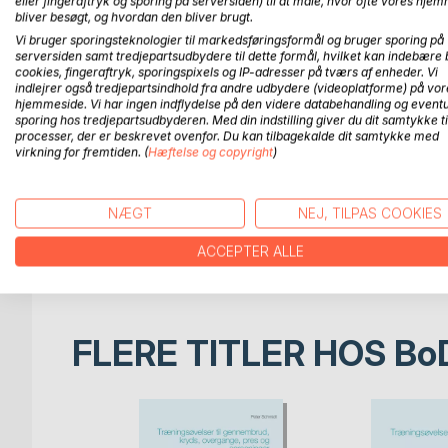
eller fingeraftryk og sporing på serversiden) til at måle, hvor ofte vores hje
tematiske områder af håndboldtræningen.
bliver besøgt, og hvordan den bliver brugt.
Vi bruger sporingsteknologier til markedsføringsformål og bruger sporing på
De fleste af øvelserne har allerede været udgivet i
serversiden samt tredjepartsudbydere til dette formål, hvilket kan indebære 
bøger i din reol, så behøver du strengt taget ikke 
cookies, fingeraftryk, sporingspixels og IP-adresser på tværs af enheder. Vi
træning af stregspillere samlet eet sted, let og ove
indlejrer også tredjepartsindhold fra andre udbydere (videoplatforme) på vor
hjemmeside. Vi har ingen indflydelse på den videre databehandling og eventu
sporing hos tredjepartsudbyderen. Med din indstilling giver du dit samtykke ti
I dette, det første hæfte i serien, har jeg forsøgt
processer, der er beskrevet ovenfor. Du kan tilbagekalde dit samtykke med
alene, for den moderne stregspiller. Jeg har fokus
virkning for fremtiden. (
Hæftelse og copyright
)
som stregspiller:
- Evnen til at gribe bolden i en presset situation
NÆGT
NEJ, TILPAS COOKIES
- Evnen til at bevæge sig rigtigt, placere sig og s
ACCEPTER ALLE
- Evnen til at afslutte mod mål
FLERE TITLER HOS
Bo