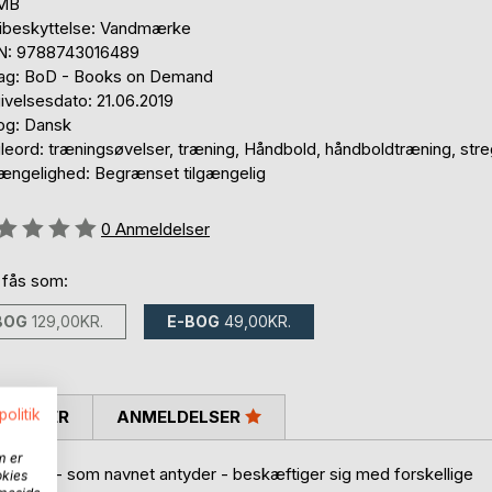
 MB
ibeskyttelse: Vandmærke
N: 9788743016489
lag: BoD - Books on Demand
ivelsesdato: 21.06.2019
og: Dansk
eord: træningsøvelser, træning, Håndbold, håndboldtræning, streg
gængelighed: Begrænset tilgængelig
eldelse::
0
Anmeldelser
 fås som:
BOG
129,00KR.
E-BOG
49,00KR.
politik
SKRIVER
ANMELDELSER
m er
r, der - som navnet antyder - beskæftiger sig med forskellige
okies