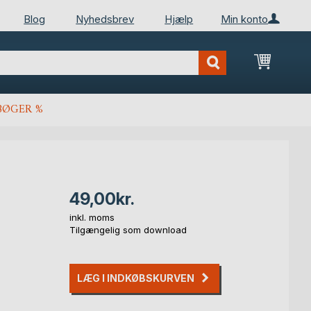
Blog
Nyhedsbrev
Hjælp
Min konto
Min ind
BØGER %
49,00kr.
inkl. moms
Tilgængelig som download
LÆG I INDKØBSKURVEN