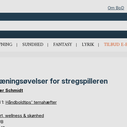
Om BoD
VNING
SUNDHED
FANTASY
LYRIK
TILBUD E-
æningsøvelser for stregspilleren
er Schmidt
 1:
Håndboldtips' temahæfter
rt, wellness & skønhed
UB