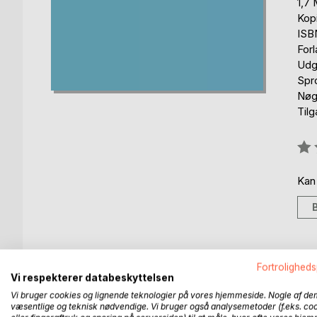
1,7
Kop
ISB
For
Udg
Spr
Nøgl
Til
Anm
0%
Kan
Fortroligheds
BESKRIVELSE
FORFATTER
PRESSEN 
Vi respekterer databeskyttelsen
Vi bruger cookies og lignende teknologier på vores hjemmeside. Nogle af de
Håndboldtips' temahæfter er en samling temahæfte
væsentlige og teknisk nødvendige. Vi bruger også analysemetoder (f.eks. co