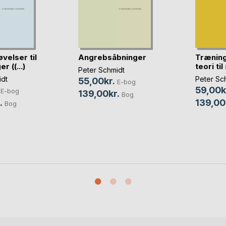
velser til
Angrebsåbninger
Træning
r ((...)
teori til 
Peter Schmidt
idt
Peter Sc
55,00kr.
E-bog
59,00k
E-bog
139,00kr.
Bog
.
139,00
Bog