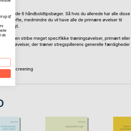
mmeside
 een af de 6 håndboldtipsbøger. Så hvis du allerede har alle disse
brug af
dette hæfte, medmindre du vil have alle de primære øvelser til
rskueligt.
es
elle
l de
 at samle en stribe meget specifikke træningsøvelser, primært eller
eret på øvelser, der træner stregspillerens generelle færdigheder
ætte en screening
D