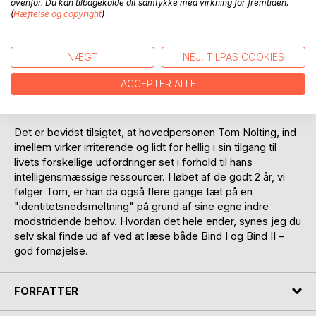
ovenfor. Du kan tilbagekalde dit samtykke med virkning for fremtiden.
styrer hvad. Han er formidabel til at tilegne sig viden, ikke
(
Hæftelse og copyright
)
kun de hardcore data og informationer, men al den indirekte
viden, der ligger mellem linierne på det, han læser, og i
NÆGT
NEJ, TILPAS COOKIES
selve læseprocessen danner han hele tiden en bagside af
forsiden, og har evnen til at arkivere sin viden på en måde,
ACCEPTER ALLE
så den kan gendannes med et bestemt kodeord på et
hvilket som helst tidspunkt, han ønsker det.
Det er bevidst tilsigtet, at hovedpersonen Tom Nolting, ind
imellem virker irriterende og lidt for hellig i sin tilgang til
livets forskellige udfordringer set i forhold til hans
intelligensmæssige ressourcer. I løbet af de godt 2 år, vi
følger Tom, er han da også flere gange tæt på en
"identitetsnedsmeltning" på grund af sine egne indre
modstridende behov. Hvordan det hele ender, synes jeg du
selv skal finde ud af ved at læse både Bind I og Bind II –
god fornøjelse.
FORFATTER