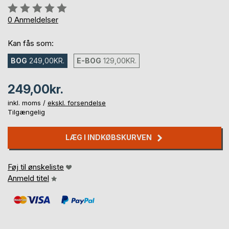
Anmeldelse::
0%
0
Anmeldelser
Kan fås som:
BOG
249,00KR.
E-BOG
129,00KR.
249,00kr.
inkl. moms /
ekskl. forsendelse
Tilgængelig
LÆG I INDKØBSKURVEN
Føj til ønskeliste
Anmeld titel