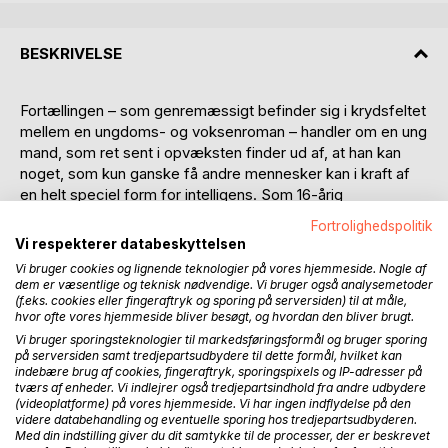
BESKRIVELSE
Fortællingen – som genremæssigt befinder sig i krydsfeltet
mellem en ungdoms- og voksenroman – handler om en ung
mand, som ret sent i opvæksten finder ud af, at han kan
noget, som kun ganske få andre mennesker kan i kraft af
en helt speciel form for intelligens. Som 16-årig
gennemlever han et forfærdeligt mareridt sammen med 3
Fortrolighedspolitik
af hans klassekammerater, og den ubehagelige hændelse
Vi respekterer databeskyttelsen
ender i en katastrofe. Han føler sig misforstået og forrådt
Vi bruger cookies og lignende teknologier på vores hjemmeside. Nogle af
af vennerne og omgivelserne, men nok mest af pressen og
dem er væsentlige og teknisk nødvendige. Vi bruger også analysemetoder
medierne. Hans sårede stolthed skaber en ubændig trang
(f.eks. cookies eller fingeraftryk og sporing på serversiden) til at måle,
hvor ofte vores hjemmeside bliver besøgt, og hvordan den bliver brugt.
til at få hævn uden selv at blive primitiv og give køb på sine
Vi bruger sporingsteknologier til markedsføringsformål og bruger sporing
egne værdier. Han udvikler også en uforklarlig trang til hele
på serversiden samt tredjepartsudbydere til dette formål, hvilket kan
tiden at udfordre og straffe sig selv som udmønter sig i, at
indebære brug af cookies, fingeraftryk, sporingspixels og IP-adresser på
han hele tiden skal være den bedste, både fysisk og
tværs af enheder. Vi indlejrer også tredjepartsindhold fra andre udbydere
intellektuelt. Nærmest provokeret af ydre omstændigheder
(videoplatforme) på vores hjemmeside. Vi har ingen indflydelse på den
videre databehandling og eventuelle sporing hos tredjepartsudbyderen.
tænder han for "sin indre kognitionsmaskine" og starter en
Med din indstilling giver du dit samtykke til de processer, der er beskrevet
proces, hvor det senere er svært at overskue, hvem der