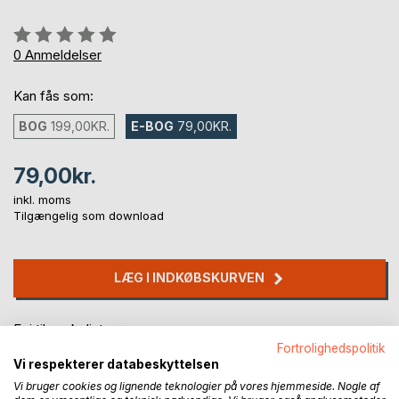
Anmeldelse::
0%
0
Anmeldelser
Kan fås som:
BOG
199,00KR.
E-BOG
79,00KR.
79,00kr.
inkl. moms
Tilgængelig som download
LÆG I INDKØBSKURVEN
Føj til ønskeliste
Anmeld titel
Fortrolighedspolitik
Vi respekterer databeskyttelsen
Vi bruger cookies og lignende teknologier på vores hjemmeside. Nogle af