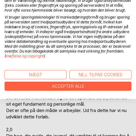
dem er væsentlige og teknisk nødvendige. Vi bruger også analysemetoder
(f.eks. cookies eller fingeraftryk og sporing på serversiden) til at måle,
hvor ofte vores hjemmeside bliver besøgt, og hvordan den bliver brugt.
Vi bruger sporingsteknologier til markedsføringsformål og bruger sporing
på serversiden samt tredjepartsudbydere til dette formål, hvilket kan
indebære brug af cookies, fingeraftryk, sporingspixels og IP-adresser på
BESKRIVELSE
tværs af enheder. Vi indlejrer også tredjepartsindhold fra andre udbydere
(videoplatforme) på vores hjemmeside. Vi har ingen indflydelse på den
videre databehandling og eventuelle sporing hos tredjepartsudbyderen.
Som coaches møder vi ofte mennesker i situationer, hvor
Med din indstilling giver du dit samtykke til de processer, der er beskrevet
ovenfor. Du kan tilbagekalde dit samtykke med virkning for fremtiden.
der er behov for, at få styr på en række personlige
(
Hæftelse og copyright
)
fundamentale ting. Når der er styr på dette fundament,
guider, støtter og vejleder vi i, at eksekvere på dette.
Sætte gang i processerne i forhold til det personlige
NÆGT
NEJ, TILPAS COOKIES
fundament.
Sætte mål op, i forhold til det der er vigtigt for den enkelte.
ACCEPTER ALLE
Når der er sat gang i de forskellige processer, gælder det
om at holde momentum og få det optimale ud af, at kende
sit eget fundament og personlige mål.
Det er ofte på den måde vi arbejder. Ud fra dette har vi nu
udviklet dette forløb.
2,0
Din bog, din guide, din journal, dit værktøj til at komme fra A