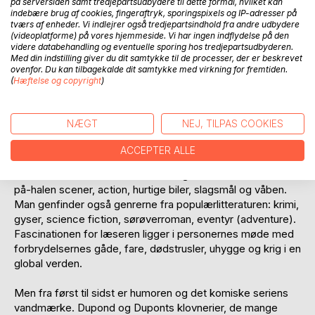
på serversiden samt tredjepartsudbydere til dette formål, hvilket kan
fortællingerne en humanistisk - omend kulturkonservativ -
indebære brug af cookies, fingeraftryk, sporingspixels og IP-adresser på
tværs af enheder. Vi indlejrer også tredjepartsindhold fra andre udbydere
grundholdning. Tintin blev kastet ud i bekæmpelsen af
(videoplatforme) på vores hjemmeside. Vi har ingen indflydelse på den
globale forbrydersyndikater, våbenhandlere, grådige
videre databehandling og eventuelle sporing hos tredjepartsudbyderen.
oliemagnater, politiske svindlere og den gryende fascisme.
Med din indstilling giver du dit samtykke til de processer, der er beskrevet
ovenfor. Du kan tilbagekalde dit samtykke med virkning for fremtiden.
De mange storpolitiske referencer er enestående for
(
Hæftelse og copyright
)
serien.
Det lyder meget alvorligt, men Tintins oplevelser
NÆGT
NEJ, TILPAS COOKIES
udspringer af underholdningskulturens produkter. Serien er
inspireret komiske stumfilm samt senere filmkomedier,
ACCEPTER ALLE
men også af spændingsfilm a la Hitchcock. Fra starten var
ambitionen at skabe en ”filmisk” tegneserie med falden-
på-halen scener, action, hurtige biler, slagsmål og våben.
Man genfinder også genrerne fra populærlitteraturen: krimi,
gyser, science fiction, sørøverroman, eventyr (adventure).
Fascinationen for læseren ligger i personernes møde med
forbrydelsernes gåde, fare, dødstrusler, uhygge og krig i en
global verden.
Men fra først til sidst er humoren og det komiske seriens
vandmærke. Dupond og Duponts klovnerier, de mange