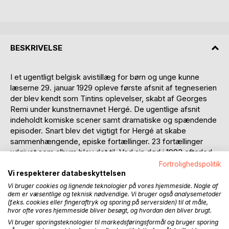
BESKRIVELSE
I et ugentligt belgisk avistillæg for børn og unge kunne
læserne 29. januar 1929 opleve første afsnit af tegneserien
der blev kendt som Tintins oplevelser, skabt af Georges
Remi under kunstnernavnet Hergé. De ugentlige afsnit
indeholdt komiske scener samt dramatiske og spændende
episoder. Snart blev det vigtigt for Hergé at skabe
sammenhængende, episke fortællinger. 23 fortællinger
udgivet som album blev det til. Ved sin død i 1983 efterlod
Hergé en ufuldendt fortælling der også er udgivet.
Fortrolighedspolitik
Vi respekterer databeskyttelsen
Bogen er en karakteristik af disse fortællinger som de
Vi bruger cookies og lignende teknologier på vores hjemmeside. Nogle af
dem er væsentlige og teknisk nødvendige. Vi bruger også analysemetoder
foreligger oversat til dansk. De er præget af den historiske
(f.eks. cookies eller fingeraftryk og sporing på serversiden) til at måle,
tid som de blev til i. Det startede med Tintin som
hvor ofte vores hjemmeside bliver besøgt, og hvordan den bliver brugt.
antikommunistisk helt og som koloniherre i Belgisk Congo,
Vi bruger sporingsteknologier til markedsføringsformål og bruger sporing
men allerede fra midten af 1930erne afspejlede