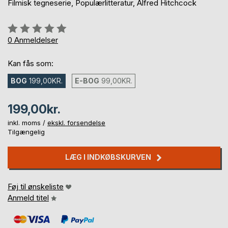
Filmisk tegneserie, Populærlitteratur, Alfred Hitchcock
Anmeldelse::
0%
0
Anmeldelser
Kan fås som:
BOG
199,00KR.
E-BOG
99,00KR.
199,00kr.
inkl. moms /
ekskl. forsendelse
Tilgængelig
LÆG I INDKØBSKURVEN
Føj til ønskeliste
Anmeld titel