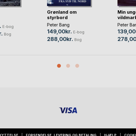
Grønland om
Min un
styrbord
vildmar
Peter Bang
Peter Ba
.
E-bog
149,00kr.
139,00
E-bog
.
Bog
288,00kr.
278,00
Bog
KYTTELSE
FORSENDELSE, LEVERING OG BETALING
HJÆLP
COOKI