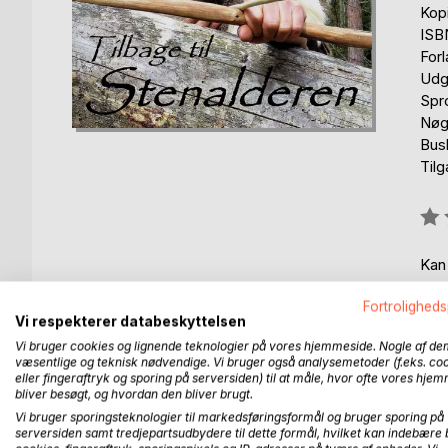
Kop
ISB
For
Udg
Spr
Nøg
Bus
Til
Anm
0%
Kan
Fortroligheds
Vi respekterer databeskyttelsen
Vi bruger cookies og lignende teknologier på vores hjemmeside. Nogle af de
væsentlige og teknisk nødvendige. Vi bruger også analysemetoder (f.eks. co
eller fingeraftryk og sporing på serversiden) til at måle, hvor ofte vores hje
BESKRIVELSE
FORFATTER
PRESSEN 
bliver besøgt, og hvordan den bliver brugt.
Vi bruger sporingsteknologier til markedsføringsformål og bruger sporing på
serversiden samt tredjepartsudbydere til dette formål, hvilket kan indebære 
"Tilbage til Stenalderen" henvender sig til alle, 