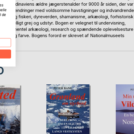
il Skandinaviens ældre jægerstenalder for 9000 år siden, der var
es
elle
ske klimaændringer med voldsomme havstigninger og indvandrende
l de
 jagt og fiskeri, dyreverden, shamanisme, arkæologi, forhistorisk
forskelligt grej og udstyr. Bogen er velegnet til undervisning,
skeri, eksperimentel arkæologi, research og spændende oplevelsesture
ort-hvid og farve. Bogens forord er skrevet af Nationalmuseets
D