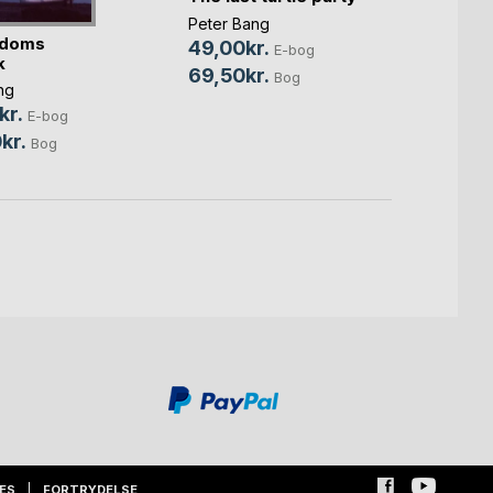
Peter Bang
gdoms
Far Is
49,00kr.
E-bog
k
Peter 
69,50kr.
Bog
ng
79,0
kr.
E-bog
148,
kr.
Bog
ES
FORTRYDELSE