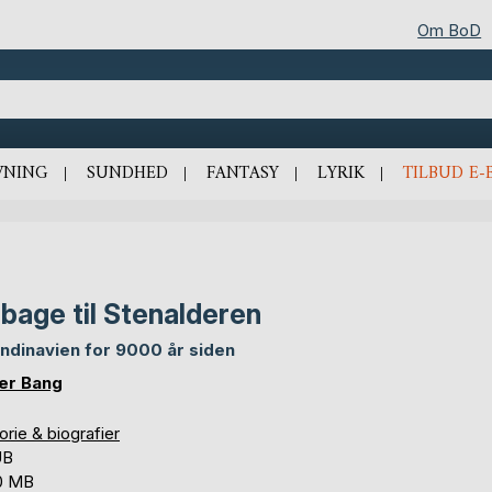
Om BoD
VNING
SUNDHED
FANTASY
LYRIK
TILBUD E-
lbage til Stenalderen
ndinavien for 9000 år siden
er Bang
orie & biografier
UB
0 MB