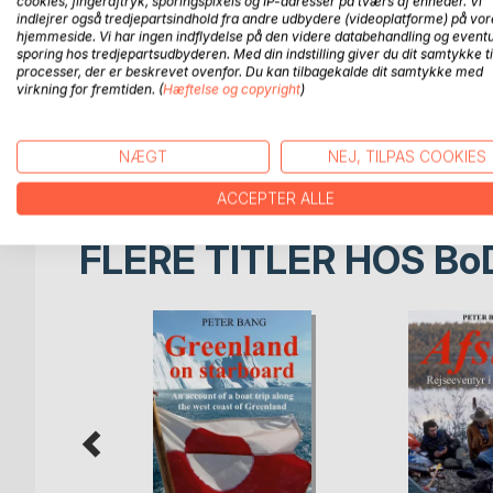
cookies, fingeraftryk, sporingspixels og IP-adresser på tværs af enheder. Vi
tager læseren med på en opdagelsesrejse tilbage t
indlejrer også tredjepartsindhold fra andre udbydere (videoplatforme) på vor
hjemmeside. Vi har ingen indflydelse på den videre databehandling og eventu
en tid med store udfordringer, herunder dramati
sporing hos tredjepartsudbyderen. Med din indstilling giver du dit samtykke ti
jægerfolk fra øst. Blandt meget andet fortælles om
processer, der er beskrevet ovenfor. Du kan tilbagekalde dit samtykke med
håndværk og praktisk fremstilling og anvendelse af 
virkning for fremtiden. (
Hæftelse og copyright
)
samt inspiration til bushcraft, friluftsliv, lystfi
m.v. Let læst og rigt illustreret med 150 fotos i s
direktør Rane Willerslev.
NÆGT
NEJ, TILPAS COOKIES
ACCEPTER ALLE
FLERE TITLER HOS
Bo