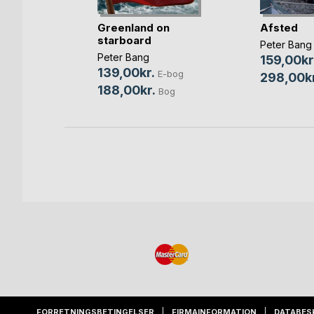
Greenland on
Afsted
starboard
Peter Bang
Peter Bang
159,00kr
-bog
139,00kr.
E-bog
298,00kr
Bog
188,00kr.
Bog
FORRETNINGSBETINGELSER
FIRMAINFORMATION
DATABES