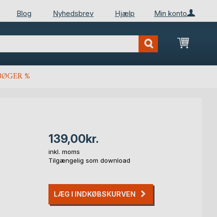
Blog
Nyhedsbrev
Hjælp
Min konto
Min ind
BØGER %
139,00kr.
inkl. moms
Tilgængelig som download
LÆG I INDKØBSKURVEN