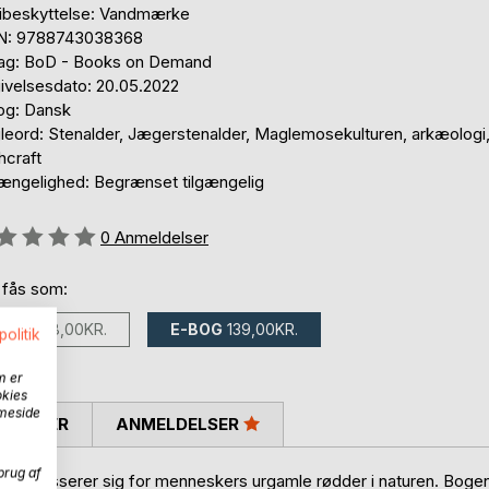
ibeskyttelse: Vandmærke
N: 9788743038368
lag: BoD - Books on Demand
ivelsesdato: 20.05.2022
og: Dansk
leord: Stenalder, Jægerstenalder, Maglemosekulturen, arkæologi
hcraft
gængelighed: Begrænset tilgængelig
eldelse::
0
Anmeldelser
 fås som:
BOG
248,00KR.
E-BOG
139,00KR.
politik
m er
okies
mmeside
SKRIVER
ANMELDELSER
brug af
som interesserer sig for menneskers urgamle rødder i naturen. Boge