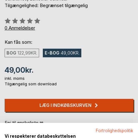
Tilgængelighed: Begrænset tilgængelig
Anmeldelse::
0%
0
Anmeldelser
Kan fås som:
BOG
122,99KR.
E-BOG
49,00KR.
49,00kr.
inkl. moms
Tilgængelig som download
LÆG I INDKØBSKURVEN
Føj til ønskeliste
Anmeld titel
Fortrolighedspolitik
Vi respekterer databeskyttelsen