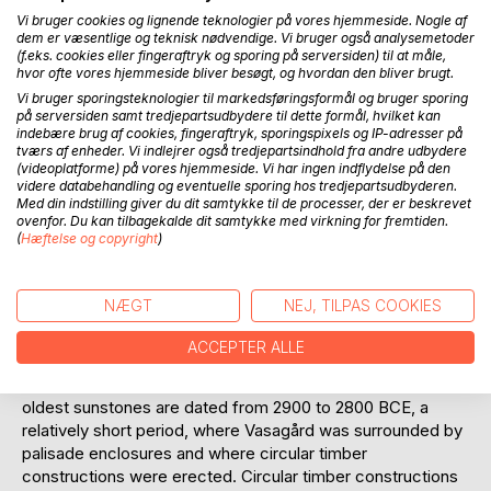
Vi bruger cookies og lignende teknologier på vores hjemmeside. Nogle af
dem er væsentlige og teknisk nødvendige. Vi bruger også analysemetoder
(f.eks. cookies eller fingeraftryk og sporing på serversiden) til at måle,
hvor ofte vores hjemmeside bliver besøgt, og hvordan den bliver brugt.
Vi bruger sporingsteknologier til markedsføringsformål og bruger sporing
på serversiden samt tredjepartsudbydere til dette formål, hvilket kan
indebære brug af cookies, fingeraftryk, sporingspixels og IP-adresser på
BESKRIVELSE
tværs af enheder. Vi indlejrer også tredjepartsindhold fra andre udbydere
(videoplatforme) på vores hjemmeside. Vi har ingen indflydelse på den
videre databehandling og eventuelle sporing hos tredjepartsudbyderen.
Four sun stones and one shale plate, with indented or
Med din indstilling giver du dit samtykke til de processer, der er beskrevet
ovenfor. Du kan tilbagekalde dit samtykke med virkning for fremtiden.
incised patterns from Vasagård and Rispebjerg sites on
(
Hæftelse og copyright
)
Bornholm, Denmark, are here deciphered. Vasagård site
was excavated a number of times. From Vasagård
Udgravningen AU in 2017, many so-called sunstones of
NÆGT
NEJ, TILPAS COOKIES
shale and sandstone and some clay disks with eyeholes,
some copper, burned flint axes, flint chisels, arrows, clay
ACCEPTER ALLE
pots, food, and other artifacts were found in South facing
circular timber post holes and causewayed ditches. The
oldest sunstones are dated from 2900 to 2800 BCE, a
relatively short period, where Vasagård was surrounded by
palisade enclosures and where circular timber
constructions were erected. Circular timber constructions