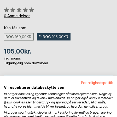
Anmeldelse::
0%
0
Anmeldelser
Kan fås som:
BOG
169,00KR.
E-BOG
105,00KR.
105,00kr.
inkl. moms
Tilgængelig som download
LÆG I INDKØBSKURVEN
Fortrolighedspolitik
Vi respekterer databeskyttelsen
Vi bruger cookies og lignende teknologier på vores hjemmeside. Nogle af
Føj til ønskeliste
dem er væsentlige og teknisk nødvendige. Vi bruger også analysemetoder
Anmeld titel
(f.eks. cookies eller fingeraftryk og sporing på serversiden) til at måle,
hvor ofte vores hjemmeside bliver besøgt, og hvordan den bliver brugt.
Vi bruger sporingsteknologier til markedsføringsformål og bruger sporing
på serversiden samt tredjepartsudbydere til dette formål, hvilket kan