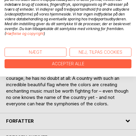
indebære brug af cookies, fingeraftryk, sporingspixels og IP-adresser på
tværs af enheder. Vi indlejrer også tredjepartsindhold fra andre udbydere
(videoplatforme) på vores hjemmeside. Vi har ingen indflydelse på den
videre databehandling og eventuelle sporing hos tredjepartsudbyderen.
Med din indstilling giver du dit samtykke til de processer, der er beskrevet
BESKRIVELSE
ovenfor. Du kan tilbagekalde dit samtykke med virkning for fremtiden.
(
Hæftelse og copyright
)
The worries about the spaces of nothingness and a
NÆGT
NEJ, TILPAS COOKIES
glorious rainbow light in the forest are the beginning of
Sven's journey, which leads him to discover a country so
ACCEPTER ALLE
brand-new that it cannot be found on the old dusty world
map at school. But with awakened curiosity and heartfelt
courage, he has no doubt at all: A country with such an
incredible beautiful flag where the colors are creating
enchanting music must be worth fighting for – even though
no one knows the name of the country yet - and not
everyone can hear the symphonies of the colors.
FORFATTER