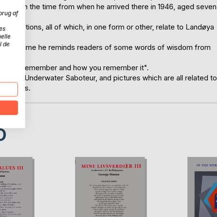
Asker in the time from when he arrived there in 1946, aged seven
brug af
 reflections, all of which, in one form or other, relate to Landøya
es
elle
l de
 back in time he reminds readers of some words of wisdom from
what you remember and how you remember it".
book Underwater Saboteur, and pictures which are all related to
pictures.
D