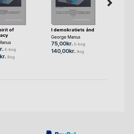
irit of
I demokratiets ånd
Mine 
acy
George Manus
Georg
Manus
75,00kr.
55,0
E-bog
r.
E-bog
140,00kr.
95,0
Bog
kr.
Bog