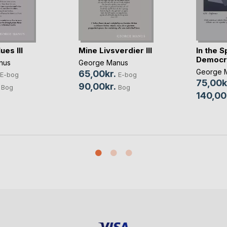
ues III
Mine Livsverdier III
In the Sp
Democr
nus
George Manus
George 
65,00kr.
E-bog
E-bog
75,00k
90,00kr.
Bog
Bog
140,00