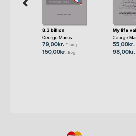
8.3 billion
My life val
he Road
George Manus
George Ma
79,00kr.
55,00kr.
E-bog
s
150,00kr.
98,00kr.
Bog
bog
og