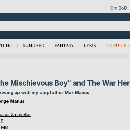
Om BoD
VNING
SUNDHED
FANTASY
LYRIK
TILBUD E-
he Mischievous Boy" and The War He
rowing up with my stepfather Max Manus
orge Manus
aner & noveller
UB
6 MB