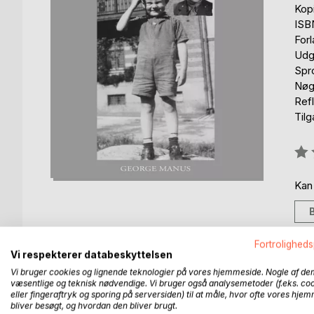
Kop
ISB
For
Udg
Spr
Nøg
Refl
Til
Anm
0%
Kan
Fortroligheds
Vi respekterer databeskyttelsen
BESKRIVELSE
FORFATTER
PRESSEN 
Vi bruger cookies og lignende teknologier på vores hjemmeside. Nogle af de
væsentlige og teknisk nødvendige. Vi bruger også analysemetoder (f.eks. co
eller fingeraftryk og sporing på serversiden) til at måle, hvor ofte vores hje
bliver besøgt, og hvordan den bliver brugt.
In this book the author George Manus wants to giv