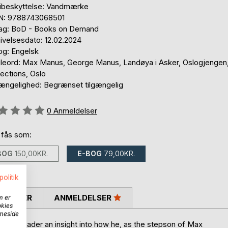
ibeskyttelse: Vandmærke
N: 9788743068501
lag: BoD - Books on Demand
ivelsesdato: 12.02.2024
og: Engelsk
leord: Max Manus, George Manus, Landøya i Asker, Oslogjengen
ections, Oslo
gængelighed: Begrænset tilgængelig
eldelse::
0
Anmeldelser
 fås som:
BOG
150,00KR.
E-BOG
79,00KR.
politik
SKRIVER
ANMELDELSER
m er
okies
mmeside
e the reader an insight into how he, as the stepson of Max