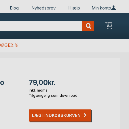
Blog
Nyhedsbrev
Hjælp
Min konto
Min ind
BØGER %
ro
79,00kr.
inkl. moms
Tilgængelig som download
LÆG I INDKØBSKURVEN