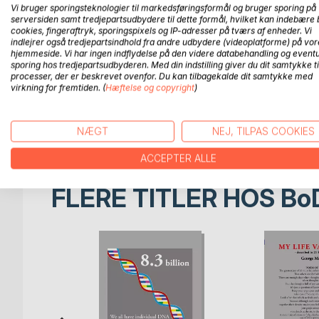
Vi bruger sporingsteknologier til markedsføringsformål og bruger sporing på
Manus, perceived his younger days on Landøya in 
serversiden samt tredjepartsudbydere til dette formål, hvilket kan indebære 
until he moved away from home at the age of 21.
cookies, fingeraftryk, sporingspixels og IP-adresser på tværs af enheder. Vi
Here he has collected stories from his collection of
indlejrer også tredjepartsindhold fra andre udbydere (videoplatforme) på vor
and thereby his stepfather Max.
hjemmeside. Vi har ingen indflydelse på den videre databehandling og eventu
sporing hos tredjepartsudbyderen. Med din indstilling giver du dit samtykke ti
As many of his stories are around 65 to 75 years
processer, der er beskrevet ovenfor. Du kan tilbagekalde dit samtykke med
the author Gabriel Garcia Marques.
virkning for fremtiden. (
Hæftelse og copyright
)
"What matters in life is not what happened, but 
The book contains three chapters from Max's war-
the time it was about, some from Max Manus own 
NÆGT
NEJ, TILPAS COOKIES
ACCEPTER ALLE
FLERE TITLER HOS
Bo