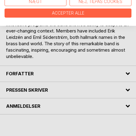
NÆGT
NEJ, TILPAS COOKIES
was spent travelling, often with five engagements every
day and the band campaigned in Denmark, Sweden,
ACCEPTER ALLE
Finland, Estonia, Latvia, Germany and England. Through
innovative programs the band showed ability to adapt to an
ever-changing context. Members have included Erik
Leidzén and Emil Söderström, both hallmark names in the
brass band world. The story of this remarkable band is
fascinating, inspiring, encouraging and sometimes almost
unbelievable.
FORFATTER
PRESSEN SKRIVER
ANMELDELSER