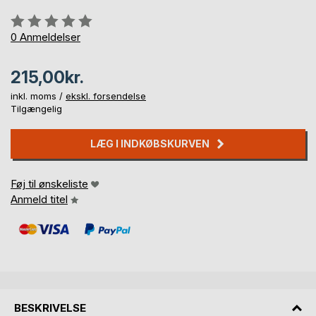
Anmeldelse::
0%
0
Anmeldelser
215,00kr.
inkl. moms /
ekskl. forsendelse
Tilgængelig
LÆG I INDKØBSKURVEN
Føj til ønskeliste
Anmeld titel
BESKRIVELSE