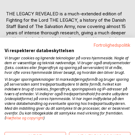
THE LEGACY REVEALED is a much-extended edition of
Fighting for the Lord THE LEGACY, a history of the Danish
Staff Band of The Salvation Army, now covering almost 15
years of intense thorough research, giving a much deeper
and broader look into this band's amazing history. It also
incorporates more biographical information and enlightens
Fortrolighedspolitik
Vi respekterer databeskyttelsen
the context more, since that has been requested by many.
Tracing down the story of the Danish Staff Band has
Vi bruger cookies og lignende teknologier på vores hjemmeside. Nogle af
dem er væsentlige og teknisk nødvendige. Vi bruger også analysemetoder
involved hard detective work, tracking down
(f.eks. cookies eller fingeraftryk og sporing på serversiden) til at måle,
documentation that have gone missing and discovered that
hvor ofte vores hjemmeside bliver besøgt, og hvordan den bliver brugt.
others remain lost or unaccounted for. Hunted down
Vi bruger sporingsteknologier til markedsføringsformål og bruger sporing
remaining extracts of sometimes unexpected, disappeared
på serversiden samt tredjepartsudbydere til dette formål, hvilket kan
documents, and been digging out hundreds of forgotten
indebære brug af cookies, fingeraftryk, sporingspixels og IP-adresser på
tværs af enheder. Vi indlejrer også tredjepartsindhold fra andre udbydere
memoires through diaries, and as a result of the previous
(videoplatforme) på vores hjemmeside. Vi har ingen indflydelse på den
book, many people from around the world has come
videre databehandling og eventuelle sporing hos tredjepartsudbyderen.
forward with information from their private archives.
Med din indstilling giver du dit samtykke til de processer, der er beskrevet
ovenfor. Du kan tilbagekalde dit samtykke med virkning for fremtiden.
The mission for the Staff Band, established in 1890, was to
(
Hæftelse og copyright
)
set the pattern for Salvation Army bands in Denmark, be
the standard of reference and to spread the Gospel
through music and example. Up to 11 months of the year